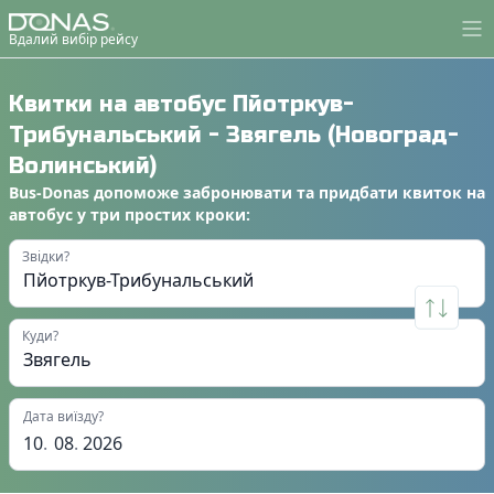
Вдалий вибір рейсу
Квитки на автобус
Пйотркув-
Трибунальський
-
Звягель (Новоград-
Волинський)
Bus-Donas
допоможе
забронювати
та
придбати квиток на
автобус
у
три простих кроки
:
Звідки?
Куди?
Дата виїзду?
10
.
08
.
2026