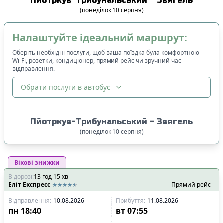
Пйотркув-Трибунальський
-
Звягель
(
понеділок
10
серпня
)
Налаштуйте ідеальний маршрут:
Оберіть необхідні послуги, щоб ваша поїздка була комфортною —
Wi-Fi, розетки, кондиціонер, прямий рейс чи зручний час
відправлення.
Обрати послуги в автобусі
🔀
Сортування
:
Пйотркув-Трибунальський
-
Звягель
Ціна квитка
:
(
понеділок
10
серпня
)
Спочатку дешевші
Вікові знижки
Час відправлення
:
В дорозі
:
13
Спочатку ранні
год
15
хв
Еліт Експресс
Прямий рейс
Спочатку вечірні
Відправлення
:
10.08.2026
Прибуття
:
11.08.2026
Час прибуття
:
пн
18:40
вт
07:55
Спочатку ранні