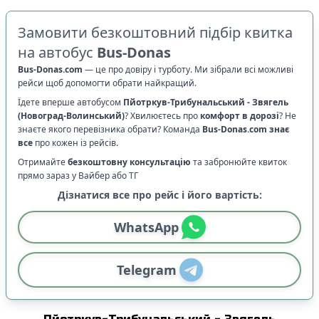
Замовити безкоштовний підбір квитка
на автобус
Bus-Donas
Bus-Donas.com
—
це про довіру і турботу. Ми зібрали всі можливі
рейси щоб допомогти обрати найкращий.
Їдете вперше автобусом
Пйотркув-Трибунальський
-
Звягель
(Новоград-Волинський)
? Хвилюєтесь про
комфорт в дорозі
?
Не
знаєте якого перевізника обрати? Команда
Bus-Donas.com
знає
все
про кожен із рейсів.
Отримайте
безкоштовну консультацію
та забронюйте квиток
прямо зараз у Вайбер або ТГ
Дізнатися все про рейс і його вартість:
WhatsApp
Telegram