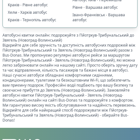
Краків - Рівне автобус
Рівне - Варшава автобус
Хелм - Харків автобус
Івано-Франківськ - Варшава
Краків - Тернопіль автобус
автобус
Автобусні квитки онлайн: подорожуйте з
Пйотркув-Трибунальський
до
Звягель (Новоград-Волинський)
Відкрийте для себе зручність та доступність автобусних подорожей між
Пйотркув-Трибунальський
та
Звягель (Новоград-Волинський)
разом з
Bus-Donas. Ми пропонуємо регулярні автобусні рейси за маршрутом
Пйотркув-Трибунальський
-
Звягель (Новоград-Волинський)
, які можна
легко забронювати онлайн на нашому сайті. Просто оберіть зручну дату
та час відправлення, кількість пасажирів та бажані місця в автобусі.
Наші сучасні автобуси обладнані комфортними сидіннями,
кондиціонерами, туалетами та безкоштовним Wi-Fi, що забезпечить
вам приємну подорож. Професійні водії подбають про вашу безпеку та
своєчасне прибуття до
Звягель (Новоград-Волинський)
. Замовляйте
автобусні квитки
Пйотркув-Трибунальський
-
Звягель (Новоград-
Волинський)
онлайн на сайті Bus-Donas та подорожуйте з комфортом.
Ми гарантуємо високу якість обслуговування та надійність перевезень.
Відкрийте для себе найкращий спосіб подорожувати між
Пйотркув-
Трибунальський
та
Звягель (Новоград-Волинський)
- обирайте Bus-
Donas!