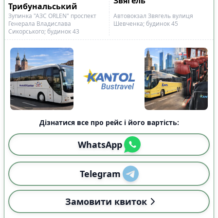
Звягель
Трибунальський
Показано всі
3
Скинути
Застосувати
Зупинка "АЗС ORLEN" проспект
Автовокзал Звягель вулиця
рейси
Генерала Владислава
Шевченка; будинок 45
Сикорського; будинок 43
Дізнатися все про рейс і його вартість:
WhatsApp
Telegram
Замовити квиток