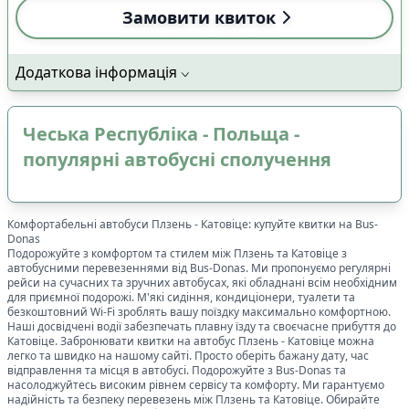
Замовити квиток
Додаткова інформація
Чеська Республіка - Польща -
популярні автобусні сполучення
Комфортабельні автобуси
Плзень
-
Катовіце
: купуйте квитки на Bus-
Donas
Подорожуйте з комфортом та стилем між
Плзень
та
Катовіце
з
автобусними перевезеннями від Bus-Donas. Ми пропонуємо регулярні
рейси на сучасних та зручних автобусах, які обладнані всім необхідним
для приємної подорожі. М'які сидіння, кондиціонери, туалети та
безкоштовний Wi-Fi зроблять вашу поїздку максимально комфортною.
Наші досвідчені водії забезпечать плавну їзду та своєчасне прибуття до
Катовіце
. Забронювати квитки на автобус
Плзень
-
Катовіце
можна
легко та швидко на нашому сайті. Просто оберіть бажану дату, час
відправлення та місця в автобусі. Подорожуйте з Bus-Donas та
насолоджуйтесь високим рівнем сервісу та комфорту. Ми гарантуємо
надійність та безпеку перевезень між
Плзень
та
Катовіце
. Обирайте