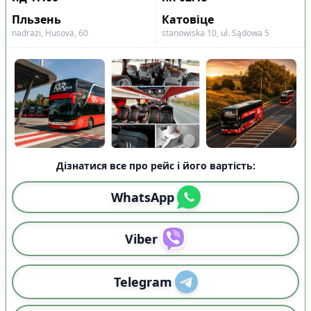
Показано всі
7
Скинути
Застосувати
рейси
Пльзень
Катовіце
nadrazi, Husova, 60
stanowiska 10, ul. Sądowa 5
Дізнатися все про рейс і його вартість:
WhatsApp
Viber
Telegram