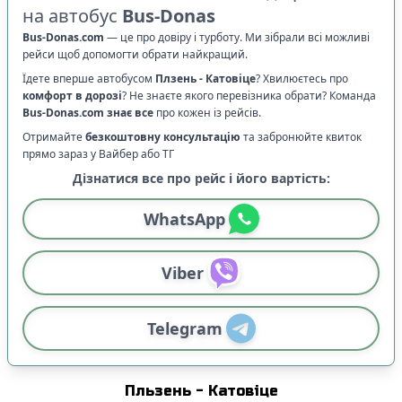
на автобус
Bus-Donas
Bus-Donas.com
—
це про довіру і турботу. Ми зібрали всі можливі
рейси щоб допомогти обрати найкращий.
Їдете вперше автобусом
Плзень
-
Катовіце
? Хвилюєтесь про
комфорт в дорозі
?
Не знаєте якого перевізника обрати? Команда
Bus-Donas.com
знає все
про кожен із рейсів.
Отримайте
безкоштовну консультацію
та забронюйте квиток
прямо зараз у Вайбер або ТГ
Дізнатися все про рейс і його вартість:
WhatsApp
Viber
Telegram
Пльзень
-
Катовіце