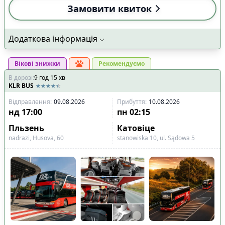
Замовити квиток
Додаткова інформація
Вікові знижки
Рекомендуємо
В дорозі
:
9
год
15
хв
KLR BUS
Відправлення
:
09.08.2026
Прибуття
:
10.08.2026
нд
17:00
пн
02:15
Пльзень
Катовіце
nadrazi, Husova, 60
stanowiska 10, ul. Sądowa 5