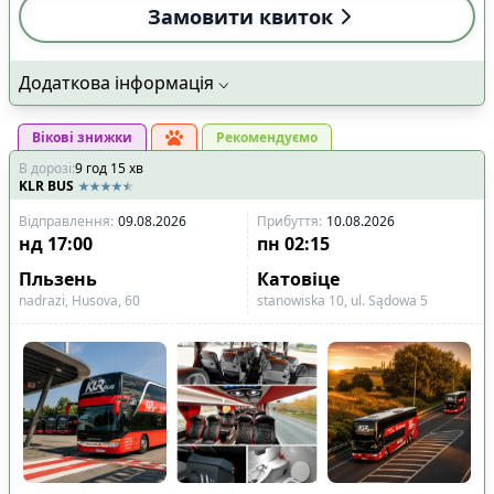
Замовити квиток
Додаткова інформація
Вікові знижки
Рекомендуємо
В дорозі
:
9
год
15
хв
KLR BUS
Відправлення
:
09.08.2026
Прибуття
:
10.08.2026
нд
17:00
пн
02:15
Пльзень
Катовіце
nadrazi, Husova, 60
stanowiska 10, ul. Sądowa 5