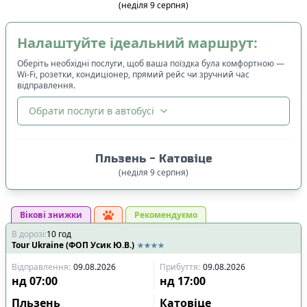
(
неділя
9
серпня
)
Налаштуйте ідеальний маршрут:
Оберіть необхідні послуги, щоб ваша поїздка була комфортною —
Wi-Fi, розетки, кондиціонер, прямий рейс чи зручний час
відправлення.
Обрати послуги в автобусі
🔀
Сортування
:
Пльзень
-
Катовіце
Ціна квитка
:
(
неділя
9
серпня
)
Спочатку дешевші
Вікові знижки
Час відправлення
:
Рекомендуємо
В дорозі
:
10
Спочатку ранні
год
Tour Ukraine (ФОП Усик Ю.В.)
Спочатку вечірні
Відправлення
:
09.08.2026
Прибуття
:
09.08.2026
Час прибуття
:
нд
07:00
нд
17:00
Спочатку ранні
Пльзень
Катовіце