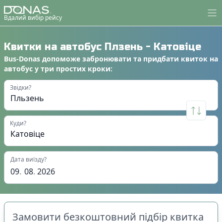
Вдалий вибір рейсу
Квитки на автобус
Плзень
-
Катовіце
Bus-Donas
допоможе
забронювати
та
придбати квиток на
автобус
у
три простих кроки
:
Звідки?
Куди?
Дата виїзду?
09
.
08
.
2026
Замовити безкоштовний підбір квитка