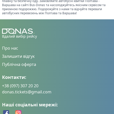
плавну та безпечну їзду. Замовляйте автобусні квитки
Полтава
-
Варшава
на сайті Bus-Donas та насолоджуйтесь якісним сервісом та
приємною подорожжю. Подорожуйте з нами та відчуйте переваги
автобусних перевезень між
Полтава
та
Варшава
!
Вдалий вибір рейсу
Про нас
Залишити відгук
Публічна оферта
Контакти:
+38 (097) 307 20 20
donas.tickets@gmail.com
Наші соціальні мережі: