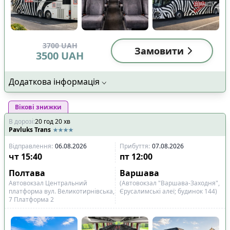
3700
UAH
Замовити
3500
UAH
Додаткова інформація
Вікові знижки
В дорозі
:
20
год
20
хв
Pavluks Trans
Відправлення
:
06.08.2026
Прибуття
:
07.08.2026
чт
15:40
пт
12:00
Полтава
Варшава
Автовокзал Центральний
(Автовокзал "Варшава-Заходня",
платформа вул. Великотирнівська,
Єрусалимські алеї; будинок 144)
7 Платформа 2