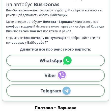
на автобус
Bus-Donas
Bus-Donas.com
—
це про довіру і турботу. Ми зібрали всі можливі
рейси щоб допомогти обрати найкращий.
Їдете вперше автобусом
Полтава
-
Варшава
? Хвилюєтесь про
комфорт в дорозі
?
Не знаєте якого перевізника обрати? Команда
Bus-Donas.com
знає все
про кожен із рейсів.
Отримайте
безкоштовну консультацію
та забронюйте квиток
прямо зараз у Вайбер або ТГ
Дізнатися все про рейс і його вартість:
WhatsApp
Viber
Telegram
Полтава
-
Варшава