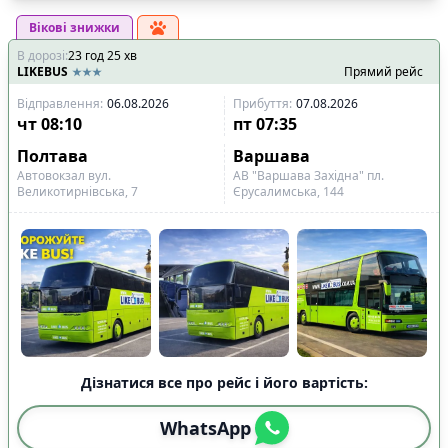
Вікові знижки
В дорозі
:
23
год
25
хв
LIKEBUS
Прямий рейс
Відправлення
:
06.08.2026
Прибуття
:
07.08.2026
чт
08:10
пт
07:35
Полтава
Варшава
Автовокзал вул.
АВ "Варшава Західна" пл.
Великотирнівська, 7
Єрусалимська, 144
Дізнатися все про рейс і його вартість:
WhatsApp