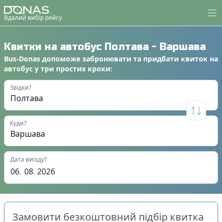
Вдалий вибір рейсу
Квитки на автобус
Полтава
-
Варшава
Bus-Donas
допоможе
забронювати
та
придбати квиток на
автобус
у
три простих кроки
:
Звідки?
Куди?
Дата виїзду?
06
.
08
.
2026
Замовити безкоштовний підбір квитка