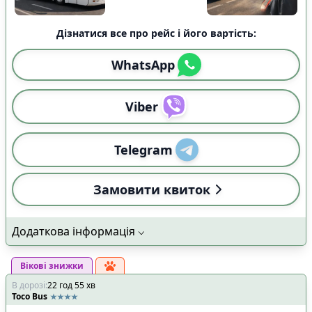
Дізнатися все про рейс і його вартість:
WhatsApp
Viber
Telegram
Замовити квиток
Додаткова інформація
Вікові знижки
В дорозі
:
22
год
55
хв
Toco Bus