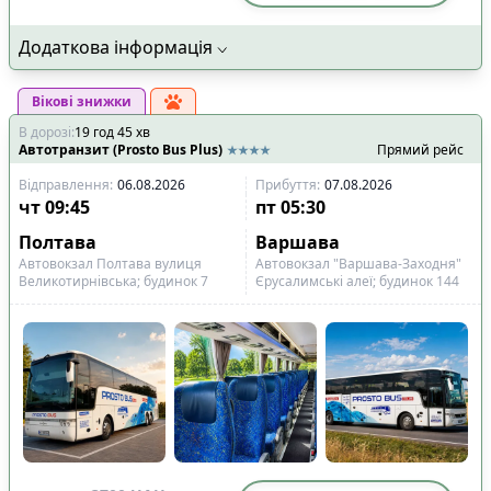
Додаткова інформація
Вікові знижки
В дорозі
:
19
год
45
хв
Автотранзит (Prosto Bus Plus)
Прямий рейс
Відправлення
:
06.08.2026
Прибуття
:
07.08.2026
чт
09:45
пт
05:30
Полтава
Варшава
Автовокзал Полтава вулиця
Автовокзал "Варшава-Заходня"
Великотирнівська; будинок 7
Єрусалимські алеї; будинок 144