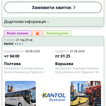
Замовити квиток
Додаткова інформація
Вікові знижки
Рекомендуємо
В дорозі
:
21
год
25
хв
Kantol
Відправлення
:
06.08.2026
Прибуття
:
07.08.2026
чт
04:00
пт
01:25
Полтава
Варшава
Автовокзал Полтава вулиця
Автовокзал "Варшава-Заходня"
Великотирнівська; будинок 7
Єрусалимські алеї; будинок 144