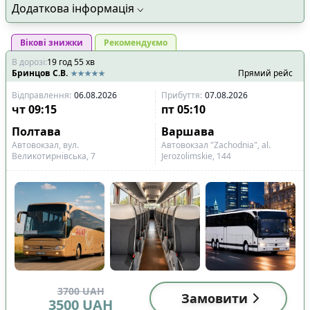
Додаткова інформація
Вікові знижки
Рекомендуємо
В дорозі
:
19
год
55
хв
Бринцов С.В.
Прямий рейс
Відправлення
:
06.08.2026
Прибуття
:
07.08.2026
чт
09:15
пт
05:10
Полтава
Варшава
Автовокзал, вул.
Автовокзал "Zachodnia", al.
Великотирнівська, 7
Jerozolimskie, 144
3700
UAH
Замовити
3500
UAH