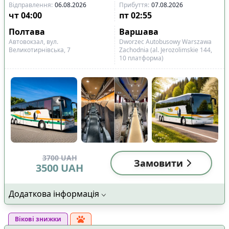
Відправлення
:
06.08.2026
Прибуття
:
07.08.2026
чт
04:00
пт
02:55
Полтава
Варшава
Автовокзал, вул.
Dworzec Autobusowy Warszawa
Великотирнівська, 7
Zachodnia (al. Jerozolimskie 144,
10 платформа)
3700
UAH
Замовити
3500
UAH
Додаткова інформація
Вікові знижки