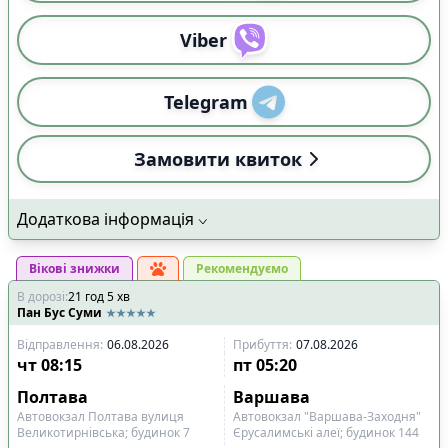
Viber
Telegram
Замовити квиток
Додаткова інформація
Вікові знижки
Рекомендуємо
В дорозі
:
21
год
5
хв
Пан Бус Суми
Відправлення
:
06.08.2026
Прибуття
:
07.08.2026
чт
08:15
пт
05:20
Полтава
Варшава
Автовокзал Полтава вулиця
Автовокзал "Варшава-Заходня"
Великотирнівська; будинок 7
Єрусалимські алеї; будинок 144