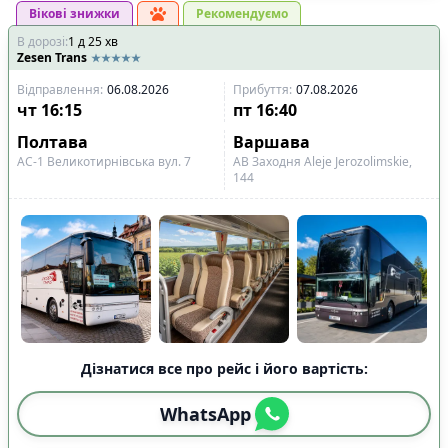
Вікові знижки
Рекомендуємо
В дорозі
:
1
д
25
хв
Zesen Trans
Відправлення
:
06.08.2026
Прибуття
:
07.08.2026
чт
16:15
пт
16:40
Полтава
Варшава
АС-1 Великотирнівська вул. 7
АВ Заходня Aleje Jerozolimskie,
144
Дізнатися все про рейс і його вартість:
WhatsApp