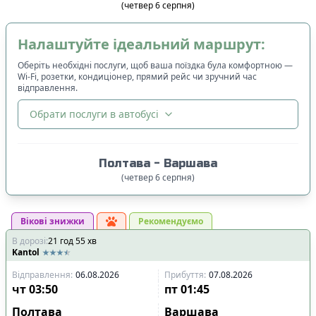
(
четвер
6
серпня
)
Налаштуйте ідеальний маршрут:
Оберіть необхідні послуги, щоб ваша поїздка була комфортною —
Wi-Fi, розетки, кондиціонер, прямий рейс чи зручний час
відправлення.
Обрати послуги в автобусі
🔀
Сортування
:
Полтава
-
Варшава
Ціна квитка
:
(
четвер
6
серпня
)
Спочатку дешевші
Вікові знижки
Час відправлення
:
Рекомендуємо
В дорозі
:
21
Спочатку ранні
год
55
хв
Kantol
Спочатку вечірні
Відправлення
:
06.08.2026
Прибуття
:
07.08.2026
Час прибуття
:
чт
03:50
пт
01:45
Спочатку ранні
Полтава
Варшава