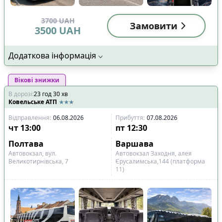
3700
UAH
Замовити
3500
UAH
Додаткова інформація
Вікові знижки
В дорозі
:
23
год
30
хв
Ковельське АТП
Відправлення
:
06.08.2026
Прибуття
:
07.08.2026
чт
13:00
пт
12:30
Полтава
Варшава
Автовокзал, вул.
Автовокзал Заходня, алея
Великотирнівська, 7
Єрусалимська,144 (платформа
11)