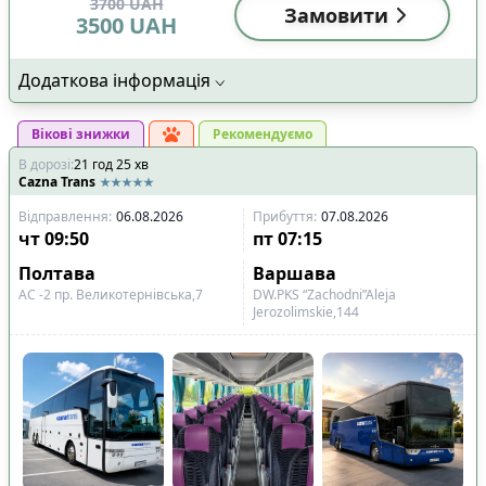
3700
UAH
Замовити
3500
UAH
Додаткова інформація
Вікові знижки
Рекомендуємо
В дорозі
:
21
год
25
хв
Cazna Trans
Відправлення
:
06.08.2026
Прибуття
:
07.08.2026
чт
09:50
пт
07:15
Полтава
Варшава
АС -2 пр. Великотернівська,7
DW.PKS “Zachodni”Aleja
Jerozolimskie,144