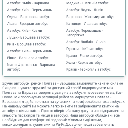
Автобус Львів - Варшава
Медика - Шегині автобус
Автобус Київ - Перемишль
Автобус Лодзь - Львів
Одеса - Варшава автобус
Варшава - Житомир автобус
Львів - Вроцлав автобус
Катовіце - Львів автобус
Автобус Київ - Краків
Автобус Перемишль -
Запоріжжя
Луцьк - Варшава автобус
Автобус Люблін - Львів
Київ - Вроцлав автобус
Гданськ - Київ автобус
Автобус Київ - Перемишль
Краків - Рівне автобус
Рівне - Варшава автобус
Хелм - Харків автобус
Івано-Франківськ - Варшава
автобус
Краків - Тернопіль автобус
Зручні автобусні рейси
Полтава
-
Варшава
: замовляйте квитки онлайн
Якщо ви шукаєте зручний та доступний спосіб подорожувати між
Полтава
та
Варшава
, зверніть увагу на автобусні перевезення від Bus-
Donas. Ми пропонуємо регулярні рейси за маршрутом
Полтава
-
Варшава
, які здійснюються на сучасних та комфортабельних автобусах.
На нашому сайті ви можете легко знайти та забронювати квитки на
автобус в кілька кліків. Просто оберіть бажану дату та час відправлення,
кількість пасажирів та місця в автобусі. Наші автобуси обладнані всім
необхідним для комфортної подорожі: м'якими сидіннями,
кондиціонерами, туалетами та Wi-Fi. Досвідчені водії забезпечать