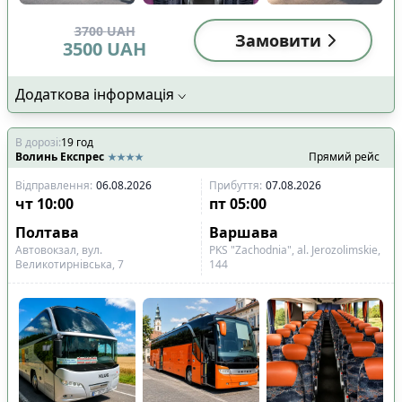
3700
UAH
Замовити
3500
UAH
Додаткова інформація
В дорозі
:
19
год
Волинь Експрес
Прямий рейс
Відправлення
:
06.08.2026
Прибуття
:
07.08.2026
чт
10:00
пт
05:00
Полтава
Варшава
Автовокзал, вул.
PKS "Zachodnia", al. Jerozolimskie,
Великотирнівська, 7
144