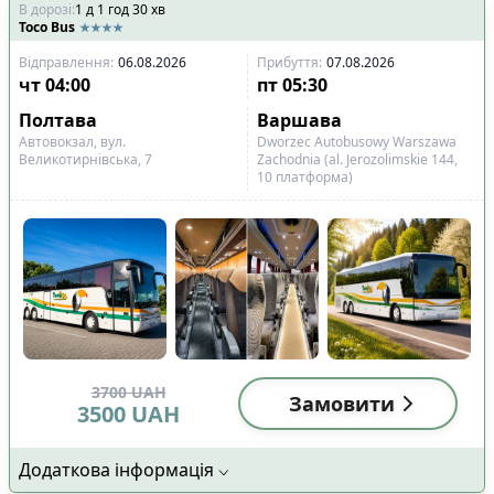
В дорозі
:
1
д
1
год
30
хв
Toco Bus
Відправлення
:
06.08.2026
Прибуття
:
07.08.2026
чт
04:00
пт
05:30
Полтава
Варшава
Автовокзал, вул.
Dworzec Autobusowy Warszawa
Великотирнівська, 7
Zachodnia (al. Jerozolimskie 144,
10 платформа)
3700
UAH
Замовити
3500
UAH
Додаткова інформація