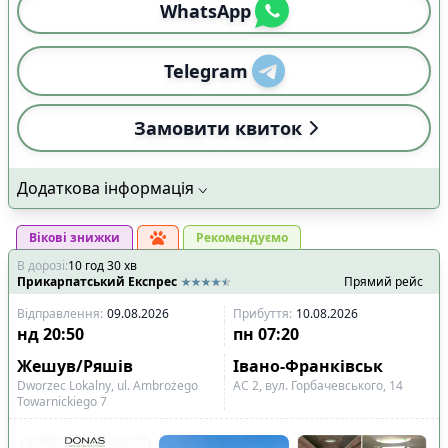
WhatsApp
Telegram
Замовити квиток
Додаткова інформація
Вікові знижки
Рекомендуємо
В дорозі
:
10
год
30
хв
Прикарпатський Експрес
Прямий рейс
Відправлення
:
09.08.2026
Прибуття
:
10.08.2026
нд
20:50
пн
07:20
Жешув/Ряшів
Івано-Франківськ
Dworzec Lokalny, ul. Ambrożego
AC 2, вул. Горбачевського, 14
Towarnickiego 7