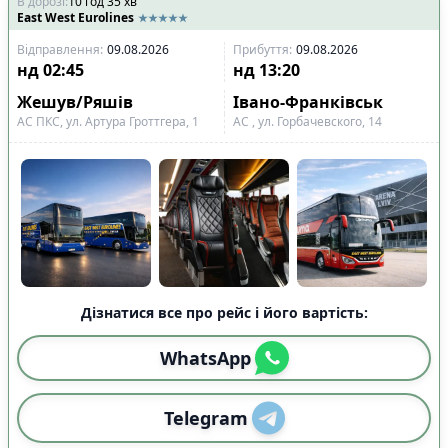
В дорозі
:
10
год
35
хв
East West Eurolines
Відправлення
:
09.08.2026
Прибуття
:
09.08.2026
нд
02:45
нд
13:20
Жешув/Ряшів
Івано-Франківськ
АС ПКС, ул. Артура Гроттгера, 1
АС , ул. Горбачевского, 14
Дізнатися все про рейс і його вартість:
WhatsApp
Telegram