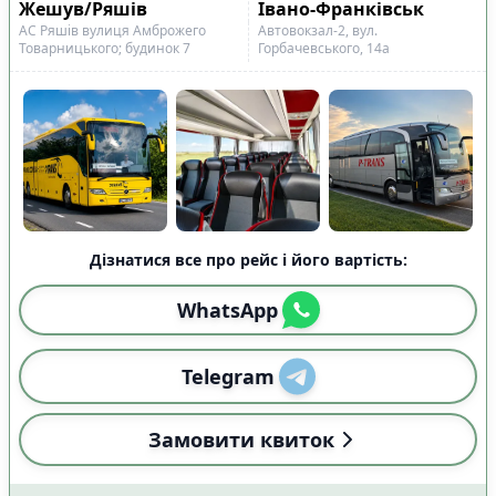
Жешув/Ряшів
Івано-Франківськ
АС Ряшів вулиця Амброжего
Автовокзал-2, вул.
Товарницького; будинок 7
Горбачевського, 14а
Дізнатися все про рейс і його вартість:
WhatsApp
Telegram
Замовити квиток