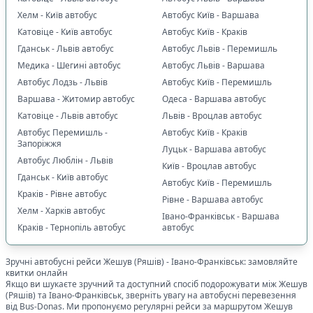
Хелм - Київ автобус
Автобус Київ - Варшава
Катовіце - Київ автобус
Автобус Київ - Краків
Гданськ - Львів автобус
Автобус Львів - Перемишль
Медика - Шегині автобус
Автобус Львів - Варшава
Автобус Лодзь - Львів
Автобус Київ - Перемишль
Варшава - Житомир автобус
Одеса - Варшава автобус
Катовіце - Львів автобус
Львів - Вроцлав автобус
Автобус Перемишль -
Автобус Київ - Краків
Запоріжжя
Луцьк - Варшава автобус
Автобус Люблін - Львів
Київ - Вроцлав автобус
Гданськ - Київ автобус
Автобус Київ - Перемишль
Краків - Рівне автобус
Рівне - Варшава автобус
Хелм - Харків автобус
Івано-Франківськ - Варшава
Краків - Тернопіль автобус
автобус
Зручні автобусні рейси
Жешув (Ряшів)
-
Івано-Франківськ
: замовляйте
квитки онлайн
Якщо ви шукаєте зручний та доступний спосіб подорожувати між
Жешув
(Ряшів)
та
Івано-Франківськ
, зверніть увагу на автобусні перевезення
від Bus-Donas. Ми пропонуємо регулярні рейси за маршрутом
Жешув