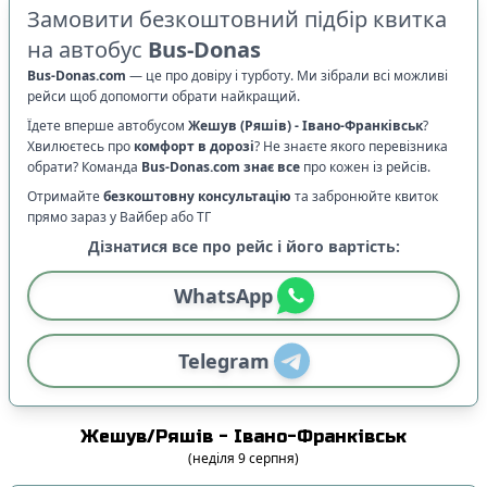
Замовити безкоштовний підбір квитка
на автобус
Bus-Donas
Bus-Donas.com
—
це про довіру і турботу. Ми зібрали всі можливі
рейси щоб допомогти обрати найкращий.
Їдете вперше автобусом
Жешув (Ряшів)
-
Івано-Франківськ
?
Хвилюєтесь про
комфорт в дорозі
?
Не знаєте якого перевізника
обрати? Команда
Bus-Donas.com
знає все
про кожен із рейсів.
Отримайте
безкоштовну консультацію
та забронюйте квиток
прямо зараз у Вайбер або ТГ
Дізнатися все про рейс і його вартість:
WhatsApp
Telegram
Жешув/Ряшів
-
Івано-Франківськ
(
неділя
9
серпня
)