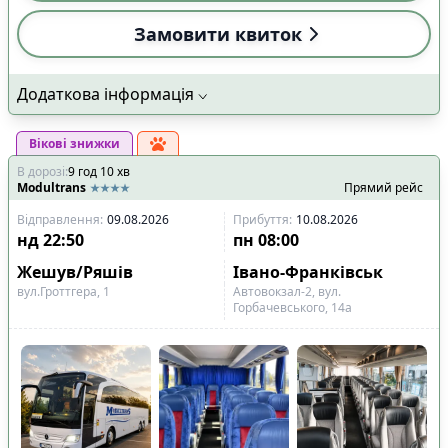
Замовити квиток
Додаткова інформація
Вікові знижки
В дорозі
:
9
год
10
хв
Modultrans
Прямий рейс
Відправлення
:
09.08.2026
Прибуття
:
10.08.2026
нд
22:50
пн
08:00
Жешув/Ряшів
Івано-Франківськ
вул.Гроттгера, 1
Автовокзал-2, вул.
Горбачевського, 14а