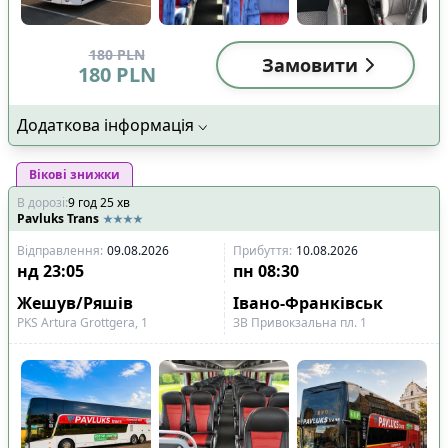
180
PLN
Замовити
180
PLN
Додаткова інформація
Вікові знижки
В дорозі
:
9
год
25
хв
Pavluks Trans
Відправлення
:
09.08.2026
Прибуття
:
10.08.2026
нд
23:05
пн
08:30
Жешув/Ряшів
Івано-Франківськ
PKS Artura Grottgera, 1
ЗВ Привокзальна пл. 1