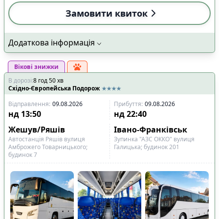
Замовити квиток
Додаткова інформація
Вікові знижки
В дорозі
:
8
год
50
хв
Східно-Європейська Подорож
Відправлення
:
09.08.2026
Прибуття
:
09.08.2026
нд
13:50
нд
22:40
Жешув/Ряшів
Івано-Франківськ
Автостанція Ряшів вулиця
Зупинка "АЗС ОККО" вулиця
Амброжего Товарницького;
Галицька; будинок 201
будинок 7