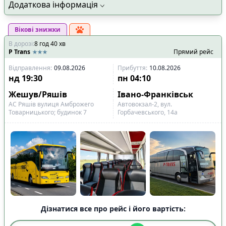
Додаткова інформація
Вікові знижки
В дорозі
:
8
год
40
хв
P Trans
Прямий рейс
Відправлення
:
09.08.2026
Прибуття
:
10.08.2026
нд
19:30
пн
04:10
Жешув/Ряшів
Івано-Франківськ
АС Ряшів вулиця Амброжего
Автовокзал-2, вул.
Товарницького; будинок 7
Горбачевського, 14а
Дізнатися все про рейс і його вартість: