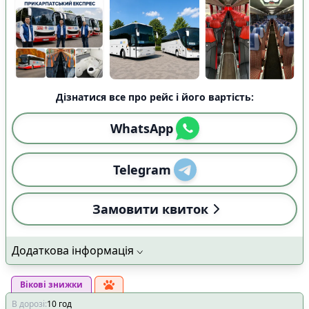
Дізнатися все про рейс і його вартість:
WhatsApp
Telegram
Замовити квиток
Додаткова інформація
Вікові знижки
В дорозі
:
10
год