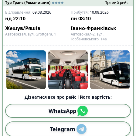
Тур Транс (Романишин)
Прямий рейс
Відправлення
:
09.08.2026
Прибуття
:
10.08.2026
нд
22:10
пн
08:10
Жешув/Ряшів
Івано-Франківськ
Автовокзал, вул. Grottgera, 1
Автовокзал-2, вул.
Горбачевського, 14а
Дізнатися все про рейс і його вартість:
WhatsApp
Telegram