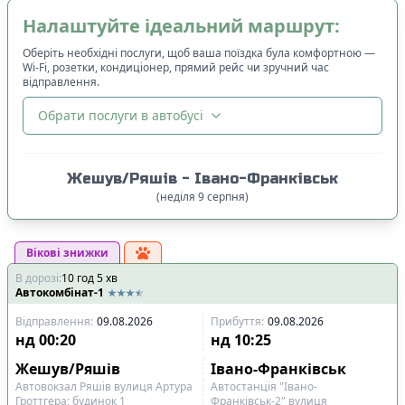
Налаштуйте ідеальний маршрут:
Оберіть необхідні послуги, щоб ваша поїздка була комфортною —
Wi-Fi, розетки, кондиціонер, прямий рейс чи зручний час
відправлення.
Обрати послуги в автобусі
🔀
Сортування
:
Жешув/Ряшів
-
Івано-Франківськ
Ціна квитка
:
(
неділя
9
серпня
)
Спочатку дешевші
Вікові знижки
Час відправлення
:
В дорозі
:
10
Спочатку ранні
год
5
хв
Автокомбінат-1
Спочатку вечірні
Відправлення
:
09.08.2026
Прибуття
:
09.08.2026
Час прибуття
:
нд
00:20
нд
10:25
Спочатку ранні
Жешув/Ряшів
Івано-Франківськ
Спочатку вечірні
Автовокзал Ряшів вулиця Артура
Автостанція "Івано-
Гроттгера; будинок 1
Франківськ-2" вулиця