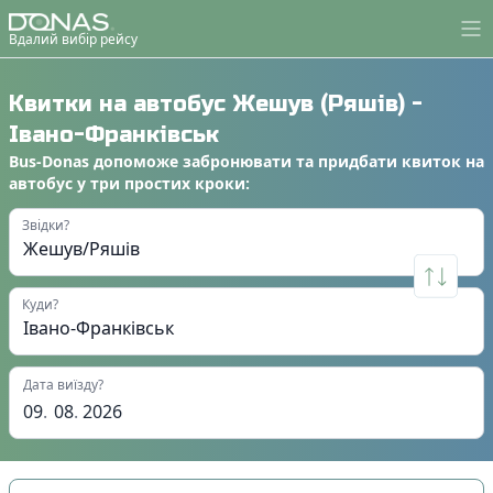
Вдалий вибір рейсу
Квитки на автобус
Жешув (Ряшів)
-
Івано-Франківськ
Bus-Donas
допоможе
забронювати
та
придбати квиток на
автобус
у
три простих кроки
:
Звідки?
Куди?
Дата виїзду?
09
.
08
.
2026