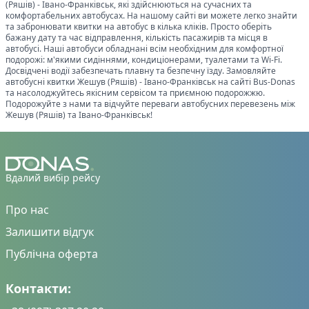
(Ряшів)
-
Івано-Франківськ
, які здійснюються на сучасних та
комфортабельних автобусах. На нашому сайті ви можете легко знайти
та забронювати квитки на автобус в кілька кліків. Просто оберіть
бажану дату та час відправлення, кількість пасажирів та місця в
автобусі. Наші автобуси обладнані всім необхідним для комфортної
подорожі: м'якими сидіннями, кондиціонерами, туалетами та Wi-Fi.
Досвідчені водії забезпечать плавну та безпечну їзду. Замовляйте
автобусні квитки
Жешув (Ряшів)
-
Івано-Франківськ
на сайті Bus-Donas
та насолоджуйтесь якісним сервісом та приємною подорожжю.
Подорожуйте з нами та відчуйте переваги автобусних перевезень між
Жешув (Ряшів)
та
Івано-Франківськ
!
Вдалий вибір рейсу
Про нас
Залишити відгук
Публічна оферта
Контакти: