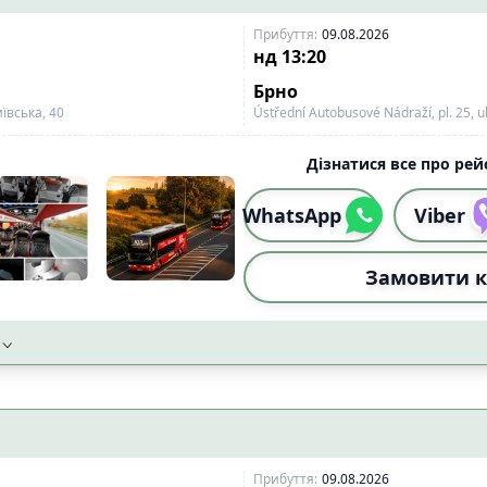
Прибуття
:
09.08.2026
нд
13:20
Брно
ївська, 40
Ústřední Autobusové Nádraží, pl. 25, u
Дізнатися все про рейс
WhatsApp
Viber
Замовити к
Прибуття
:
09.08.2026