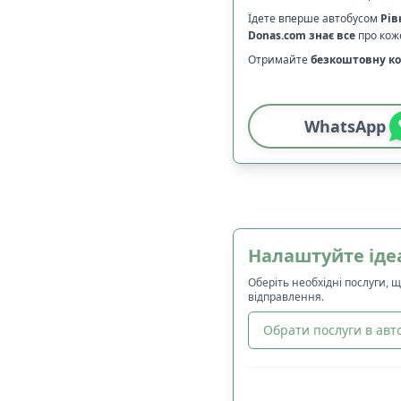
Їдете вперше автобусом
Рів
Donas.com
знає все
про коже
Отримайте
безкоштовну ко
WhatsApp
Налаштуйте іде
Оберіть необхідні послуги, 
відправлення.
Обрати послуги в авто
🔀
Сортування
: