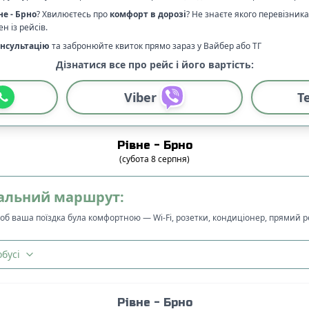
не
-
Брно
? Хвилюєтесь про
комфорт в дорозі
?
Не знаєте якого перевізник
н із рейсів.
нсультацію
та забронюйте квиток прямо зараз у Вайбер або ТГ
Дізнатися все про рейс і його вартість:
Viber
T
Рівне
-
Брно
(
субота
8
серпня
)
альний маршрут:
щоб ваша поїздка була комфортною — Wi-Fi, розетки, кондиціонер, прямий 
бусі
Рівне
-
Брно