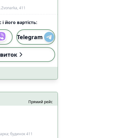
l.Zvonarka, 411
 і його вартість:
Telegram
виток
Прямий рейс
арка; будинок 411