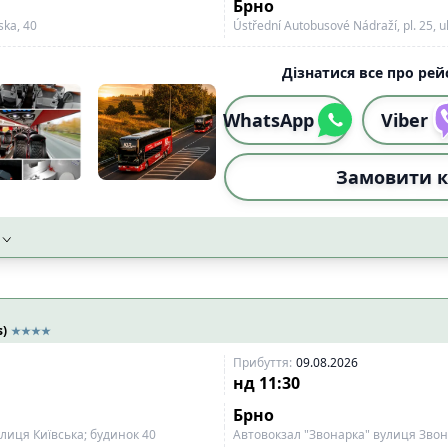
Брно
ska, 40
Ústřední Autobusové Nádraží, pl. 25, u
Дізнатися все про рейс
WhatsApp
Viber
Замовити к
s)
Прибуття
:
09.08.2026
нд
11:30
Брно
лиця Київська; будинок 40
Автовокзал "Звонарка" вулиця Звон