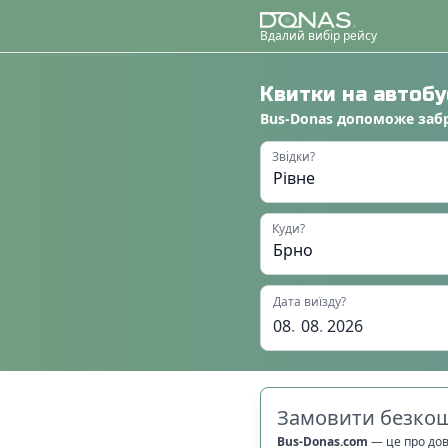
Вдалий вибір рейсу
Квитки на автоб
Bus-Donas
допоможе
заб
Звідки?
Куди?
Дата виїзду?
08
.
08
.
2026
Замовити безкош
Bus-Donas.com
—
це про до