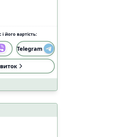
 і його вартість:
Telegram
виток