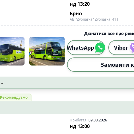
нд
13:20
Брно
АВ "Zvonařka" Zvonařka, 411
Дізнатися все про рейс
WhatsApp
Viber
Замовити к
Рекомендуємо
Прибуття
:
09.08.2026
нд
13:00