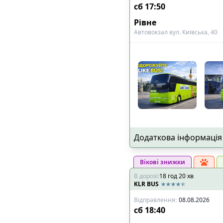
сб
17:50
Рівне
Автовокзал вул. Київська, 40
Додаткова інформація
Вікові знижки
В дорозі
:
18
год
20
хв
KLR BUS
Відправлення
:
08.08.2026
сб
18:40