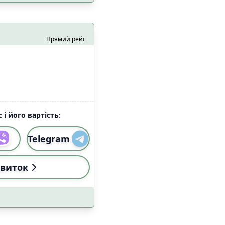
Прямий рейс
 з домашніми
5
цями
 і його вартість:
2
Telegram
5
а
2
виток
2
езпеки
2
9