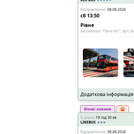
Відправлення
:
08.08.2026
сб
13:50
Рівне
Автовокзал "Рівне №1", вул. Ки
Додаткова інформація
Вікові знижки
В дорозі
:
19
год
30
хв
LIKEBUS
Відправлення
:
08.08.2026