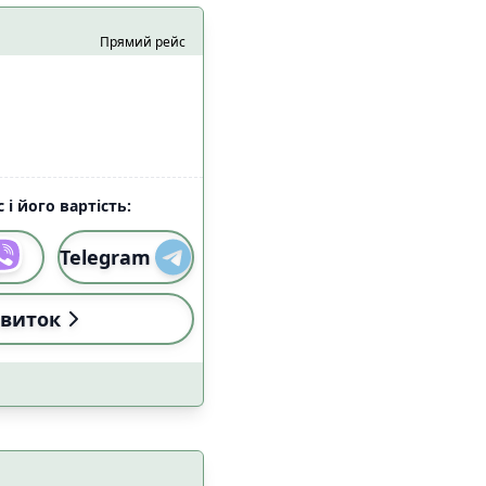
алом Starlink
5
Прямий рейс
9
 і його вартість:
Telegram
и
Застосувати
виток