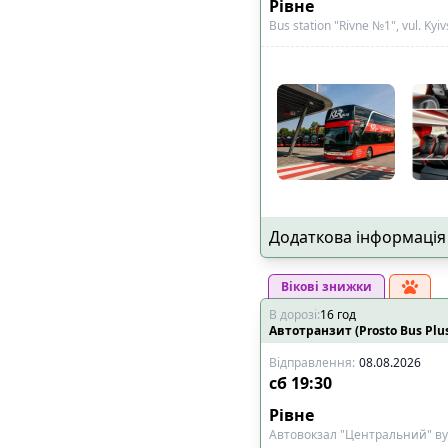
Рівне
Bus station "Rivne №1", vul. Kyiv
Додаткова інформація
Вікові знижки
В дорозі
:
16
год
Автотранзит (Prosto Bus Plu
Відправлення
:
08.08.2026
сб
19:30
Рівне
Автовокзал "Центральний" ву