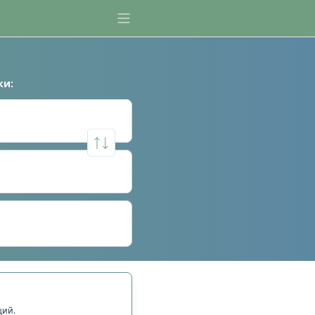
ки
:
щий.