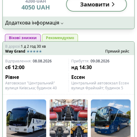
4200
UAH
Замовити
4050
UAH
Додаткова інформація
Вікові знижки
Рекомендуємо
В дорозі
:
1
д
2
год
30
хв
Way Grand
Прямий рейс
Відправлення
:
08.08.2026
Прибуття
:
09.08.2026
сб
12:00
нд
14:30
Рівне
Ессен
Автовокзал "Центральний"
Центральний автовокзал Ессен
вулиця Київська; будинок 40
вулиця Фрайхайт; будинок 5