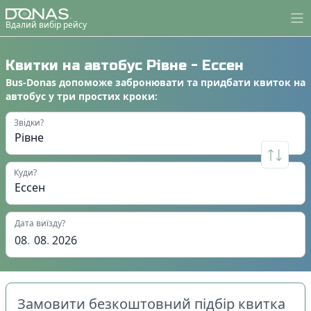
Вдалий вибір рейсу
Квитки на автобус
Рівне
-
Ессен
Bus-Donas
допоможе
забронювати
та
придбати квиток на
автобус
у
три простих кроки
:
Звідки?
Куди?
Дата виїзду?
08
.
08
.
2026
Замовити безкоштовний підбір квитка