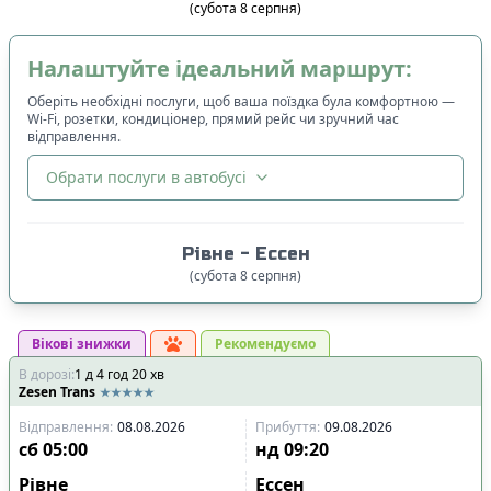
(
субота
8
серпня
)
Налаштуйте ідеальний маршрут:
Оберіть необхідні послуги, щоб ваша поїздка була комфортною —
Wi-Fi, розетки, кондиціонер, прямий рейс чи зручний час
відправлення.
Обрати послуги в автобусі
🔀
Сортування
:
Рівне
-
Ессен
Ціна квитка
:
(
субота
8
серпня
)
Спочатку дешевші
Вікові знижки
Час відправлення
:
Рекомендуємо
В дорозі
:
1
Спочатку ранні
д
4
год
20
хв
Zesen Trans
Спочатку вечірні
Відправлення
:
08.08.2026
Прибуття
:
09.08.2026
Час прибуття
:
сб
05:00
нд
09:20
Спочатку ранні
Рівне
Ессен