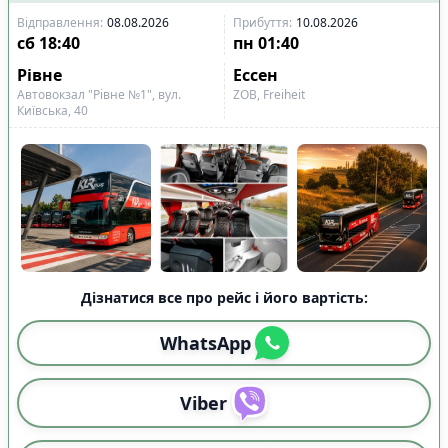
Відправлення
:
08.08.2026
Прибуття
:
10.08.2026
сб
18:40
пн
01:40
Рівне
Ессен
Автовокзал "Рівне №1", вул.
ZOB, Freiheit
Київська, 40
Дізнатися все про рейс і його вартість:
WhatsApp
Viber