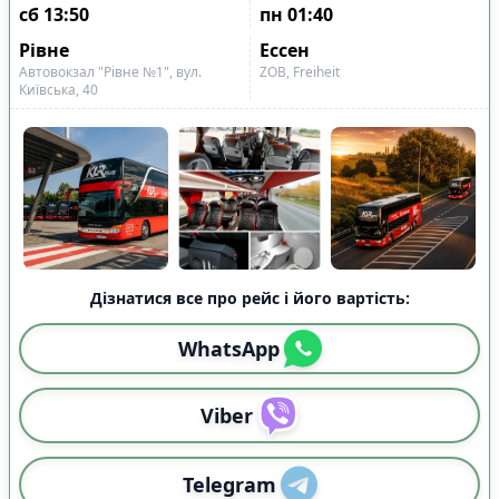
сб
13:50
пн
01:40
Рівне
Ессен
Автовокзал "Рівне №1", вул.
ZOB, Freiheit
Київська, 40
Дізнатися все про рейс і його вартість:
WhatsApp
Viber
Telegram