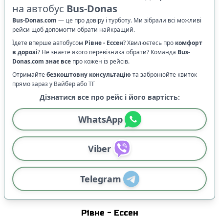
на автобус
Bus-Donas
Bus-Donas.com
—
це про довіру і турботу. Ми зібрали всі можливі
рейси щоб допомогти обрати найкращий.
Їдете вперше автобусом
Рівне
-
Ессен
? Хвилюєтесь про
комфорт
в дорозі
?
Не знаєте якого перевізника обрати? Команда
Bus-
Donas.com
знає все
про кожен із рейсів.
Отримайте
безкоштовну консультацію
та забронюйте квиток
прямо зараз у Вайбер або ТГ
Дізнатися все про рейс і його вартість:
WhatsApp
Viber
Telegram
Рівне
-
Ессен