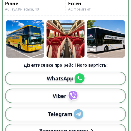
Показано всі
8
Рівне
Ессен
Скинути
Застосувати
рейси
АС, вул.Київська, 40
АС Фрайгайт
Дізнатися все про рейс і його вартість:
WhatsApp
Viber
Telegram
Замовити квиток