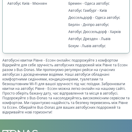
Автобус Київ - Мюнхен
Бремен - Одеса автобус
Автобус Гамбург - Київ
Дюссельдорф - Одеса автобус
Берлін - Дніпро автобус
Автобус Дюссельдорф - Харків
Автобус Дрезден - Львів
Бохум - Львів автобус
Автобусні квитки
Рівне
-
Ессен
онлайн: подорожуйте з комфортом
Відкрийте для себе зручність автобусних подорожей між
Рівне
та
Ессен
разом з Bus-Donas. Ми пропонуємо регулярні рейси на сучасних
автобусах з досвідченими водіями. Наші автобуси обладнані
комфортними сидіннями, кондиціонерами, туалетами та
безкоштовним Wi-Fi для вашої зручності під час поїздки. Забронювати
квитки на автобус
Рівне
-
Ессен
можна легко онлайн на нашому сайті.
Просто оберіть бажану дату, час відправлення та місця в автобусі.
Подорожуйте з Bus-Donas та насолоджуйтесь високоякісним сервісом та
комфортом. Ми гарантуємо надійність та безпеку перевезень між
Рівне
та
Ессен
. Обирайте Bus-Donas для ваших автобусних подорожей та
відкривайте нові горизонти!