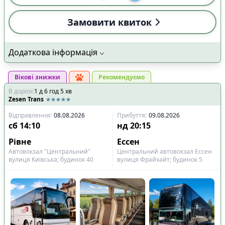
Замовити квиток
Додаткова інформація
Вікові знижки
Рекомендуємо
В дорозі
:
1
д
6
год
5
хв
Zesen Trans
Відправлення
:
08.08.2026
Прибуття
:
09.08.2026
сб
14:10
нд
20:15
Рівне
Ессен
Автовокзал "Центральний"
Центральний автовокзал Ессен
вулиця Київська; будинок 40
вулиця Фрайхайт; будинок 5