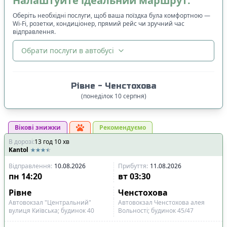
Налаштуйте ідеальний маршрут:
Оберіть необхідні послуги, щоб ваша поїздка була комфортною —
Wi-Fi, розетки, кондиціонер, прямий рейс чи зручний час
відправлення.
Обрати послуги в автобусі
🔀
Сортування
:
Рівне
-
Ченстохова
Ціна квитка
:
(
понеділок
10
серпня
)
Спочатку дешевші
Вікові знижки
Час відправлення
:
Рекомендуємо
В дорозі
:
13
Спочатку ранні
год
10
хв
Kantol
Спочатку вечірні
Відправлення
:
10.08.2026
Прибуття
:
11.08.2026
Час прибуття
:
пн
14:20
вт
03:30
Спочатку ранні
Рівне
Ченстохова
Спочатку вечірні
Автовокзал "Центральний"
Автовокзал Ченстохова алея
вулиця Київська; будинок 40
Вольності; будинок 45/47
Тривалість подорожі
: