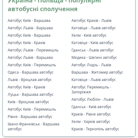
Україна - Польща - популярні
📍
Основне, що впливає на вибір маршруту
:
автобусні сполучення
✅
Виїзд і прибуття за конкретною адресою
0
Автобус Київ - Варшава
Автобус Краків - Львів
✅
Можна обрати місце
0
Автобус Львів - Варшава
Катовіце - Львів автобус
✅
Можна з домашніми улюбленцями
1
Автобус Київ - Варшава
Хелм - Київ автобус
✅
Дитяче крісло
0
Автобус Київ - Краків
Катовіце - Київ автобус
Автобус Львів - Перемишль
🚍
Тип транспорту
:
Гданськ - Львів автобус
Автобус Львів - Варшава
Медика - Шегині автобус
🚌
Комфортабельний автобус
1
Автобус Київ - Перемишль
Автобус Лодзь - Львів
🚐
VIP мікроавтобус
0
Одеса - Варшава автобус
Варшава - Житомир автобус
👑
Додатковий простір для ніг
0
Львів - Вроцлав автобус
Катовіце - Львів автобус
☕
Комфорт у дорозі
:
Автобус Київ - Краків
Автобус Перемишль -
Запоріжжя
Луцьк - Варшава автобус
🛌
Пледи
0
Автобус Люблін - Львів
Київ - Вроцлав автобус
🚽
Туалет
0
Гданськ - Київ автобус
Автобус Київ - Перемишль
🍵
Кава / чай / гаряча вода
0
Краків - Рівне автобус
Рівне - Варшава автобус
🥤
Безкоштовні напої
0
Хелм - Харків автобус
Івано-Франківськ - Варшава
🔒
Індивідуальні ремені безпеки
0
автобус
Краків - Тернопіль автобус
❄️
Клімат-контроль
1