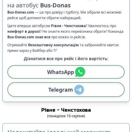
на автобус
Bus-Donas
Bus-Donas.com
—
це про довіру і турботу. Ми зібрали всі можливі
рейси щоб допомогти обрати найкращий.
Їдете вперше автобусом
Рівне
-
Ченстохова
? Хвилюєтесь про
комфорт в дорозі
?
Не знаєте якого перевізника обрати? Команда
Bus-Donas.com
знає все
про кожен із рейсів.
Отримайте
безкоштовну консультацію
та забронюйте квиток
прямо зараз у Вайбер або ТГ
Дізнатися все про рейс і його вартість:
WhatsApp
Telegram
Рівне
-
Ченстохова
(
понеділок
10
серпня
)