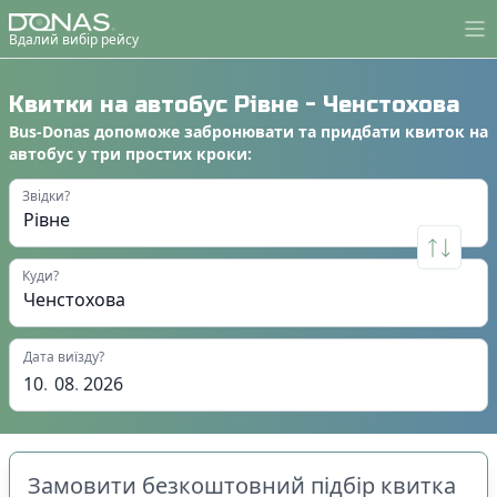
Вдалий вибір рейсу
Квитки на автобус
Рівне
-
Ченстохова
Bus-Donas
допоможе
забронювати
та
придбати квиток на
автобус
у
три простих кроки
:
Звідки?
Куди?
Дата виїзду?
10
.
08
.
2026
Замовити безкоштовний підбір квитка