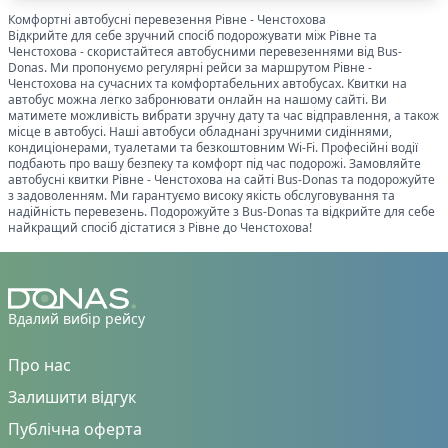
Комфортні автобусні перевезення
Рівне
-
Ченстохова
🔌
Електроніка та розваги
:
Відкрийте для себе зручний спосіб подорожувати між
Рівне
та
Ченстохова
- скористайтеся автобусними перевезеннями від Bus-
🔌
Розетки біля кожного сидіння
0
Donas. Ми пропонуємо регулярні рейси за маршрутом
Рівне
-
🔌
Розетки в салоні
Ченстохова
на сучасних та комфортабельних автобусах. Квитки на
1
автобус можна легко забронювати онлайн на нашому сайті. Ви
📺
Телевізор
1
матимете можливість вибрати зручну дату та час відправлення, а також
місце в автобусі. Наші автобуси обладнані зручними сидіннями,
🎧
Особистий мультимедіа екран
0
кондиціонерами, туалетами та безкоштовним Wi-Fi. Професійні водії
подбають про вашу безпеку та комфорт під час подорожі. Замовляйте
📶
Інтернет-з'язок
:
автобусні квитки
Рівне
-
Ченстохова
на сайті Bus-Donas та подорожуйте
з задоволенням. Ми гарантуємо високу якість обслуговування та
📡
Wi-Fi із стабільним сигналом Starlink
0
надійність перевезень. Подорожуйте з Bus-Donas та відкрийте для себе
📱
Wi-Fi 4G
1
найкращий спосіб дістатися з
Рівне
до
Ченстохова
!
🧳
Особливий багаж
:
🚲
Місце для велосипеда
1
👶
Місце для дитячого візка
1
Вдалий вибір рейсу
♿
Місце для інвалідного візка
1
Про нас
Показано всі
1
Залишити відгук
Скинути
Застосувати
рейси
Публічна оферта