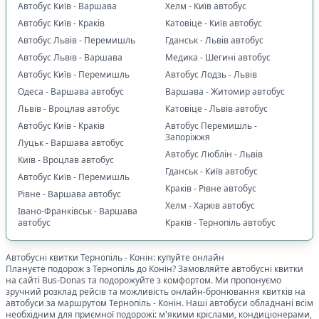
Автобус Київ - Варшава
Хелм - Київ автобус
Автобус Київ - Краків
Катовіце - Київ автобус
Автобус Львів - Перемишль
Гданськ - Львів автобус
Автобус Львів - Варшава
Медика - Шегині автобус
Автобус Київ - Перемишль
Автобус Лодзь - Львів
Одеса - Варшава автобус
Варшава - Житомир автобус
Львів - Вроцлав автобус
Катовіце - Львів автобус
Автобус Київ - Краків
Автобус Перемишль -
Запоріжжя
Луцьк - Варшава автобус
Автобус Люблін - Львів
Київ - Вроцлав автобус
Гданськ - Київ автобус
Автобус Київ - Перемишль
Краків - Рівне автобус
Рівне - Варшава автобус
Хелм - Харків автобус
Івано-Франківськ - Варшава
автобус
Краків - Тернопіль автобус
Автобусні квитки
Тернопіль
-
Конін
: купуйте онлайн
Плануєте подорож з
Тернопіль
до
Конін
? Замовляйте автобусні квитки
на сайті Bus-Donas та подорожуйте з комфортом. Ми пропонуємо
зручний розклад рейсів та можливість онлайн-бронювання квитків на
автобуси за маршрутом
Тернопіль
-
Конін
. Наші автобуси обладнані всім
необхідним для приємної подорожі: м'якими кріслами, кондиціонерами,