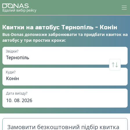
Вдалий вибір рейсу
Квитки на автобус
Тернопіль
-
Конін
Bus-Donas
допоможе
забронювати
та
придбати квиток на
автобус
у
три простих кроки
:
Звідки?
Куди?
Дата виїзду?
10
.
08
.
2026
Замовити безкоштовний підбір квитка