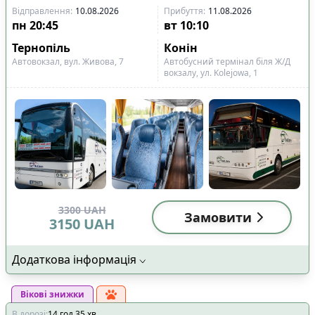
Відправлення
:
10.08.2026
Прибуття
:
11.08.2026
пн
20:45
вт
10:10
Тернопіль
Конін
Автовокзал, вул. Живова, 7
Автобусний термінал біля Ж/Д
вокзалу, ул. Kolejowa, 1
3300
UAH
Замовити
3150
UAH
Додаткова інформація
Вікові знижки
В дорозі
:
14
год
35
хв