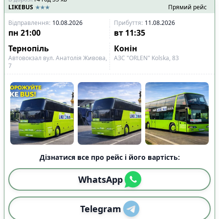
LIKEBUS
Прямий рейс
Відправлення
:
10.08.2026
Прибуття
:
11.08.2026
пн
21:00
вт
11:35
Тернопіль
Конін
Автовокзал вул. Анатолія Живова,
АЗС "ORLEN" Kolska, 83
7
Дізнатися все про рейс і його вартість:
WhatsApp
Telegram