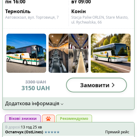
пн
16:00
вт
09:00
Тернопіль
Конін
Автовокзал, вул. Торговиця, 7
Stacja Paliw ORLEN, Stare Miasto,
ul. Rychwalska, 66
3300
UAH
Замовити
3150
UAH
Додаткова інформація
Вікові знижки
Рекомендуємо
В дорозі
:
13
год
25
хв
Остапчук (OstLines)
Прямий рейс