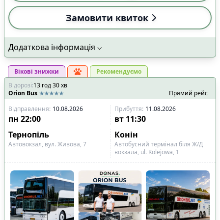
Замовити квиток
Додаткова інформація
Вікові знижки
Рекомендуємо
В дорозі
:
13
год
30
хв
Orion Bus
Прямий рейс
Відправлення
:
10.08.2026
Прибуття
:
11.08.2026
пн
22:00
вт
11:30
Тернопіль
Конін
Автовокзал, вул. Живова, 7
Автобусний термінал біля Ж/Д
вокзала, ul. Kolejowa, 1