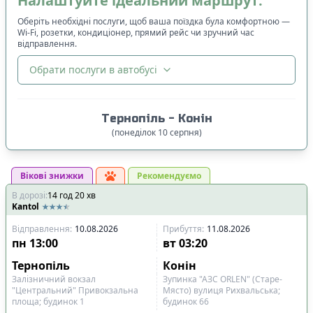
Налаштуйте ідеальний маршрут:
Оберіть необхідні послуги, щоб ваша поїздка була комфортною —
Wi-Fi, розетки, кондиціонер, прямий рейс чи зручний час
відправлення.
Обрати послуги в автобусі
🔀
Сортування
:
Тернопіль
-
Конін
Ціна квитка
:
(
понеділок
10
серпня
)
Спочатку дешевші
Вікові знижки
Час відправлення
:
Рекомендуємо
В дорозі
:
14
Спочатку ранні
год
20
хв
Kantol
Спочатку вечірні
Відправлення
:
10.08.2026
Прибуття
:
11.08.2026
Час прибуття
:
пн
13:00
вт
03:20
Спочатку ранні
Тернопіль
Конін
Спочатку вечірні
Залізничний вокзал
Зупинка "АЗС ORLEN" (Старе-
"Центральний" Привокзальна
Място) вулиця Рихвальська;
площа; будинок 1
будинок 66
Тривалість подорожі
: