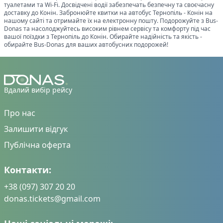
туалетами та Wi-Fi. Досвідчені водії забезпечать безпечну та своєчасну
доставку до
Конін
. Забронюйте квитки на автобус
Тернопіль
-
Конін
на
нашому сайті та отримайте їх на електронну пошту. Подорожуйте з Bus-
Donas та насолоджуйтесь високим рівнем сервісу та комфорту під час
вашої поїздки з
Тернопіль
до
Конін
. Обирайте надійність та якість -
обирайте Bus-Donas для ваших автобусних подорожей!
Вдалий вибір рейсу
Про нас
Залишити відгук
Публічна оферта
Контакти:
+38 (097) 307 20 20
donas.tickets@gmail.com