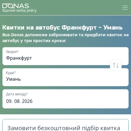
Вдалий вибір рейсу
Квитки на автобус
Франкфурт
-
Умань
Bus-Donas
допоможе
забронювати
та
придбати квиток на
автобус
у
три простих кроки
:
Звідки?
Куди?
Дата виїзду?
09
.
08
.
2026
Замовити безкоштовний підбір квитка