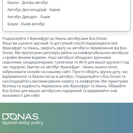
Берлін - Дніпро автобус
Автобус Дюссельдорф - Харків
Автобус Дрезден - Львів
Бохум - Львів автобус
Подорожуйте з
Франкфурт
до
Умань
автобусами Bus-Donas
Якщо ви шукаєте зручний та доступний спосіб подорожувати між
Франкфурт
та
Умань
, зверніть увагу на автобусні перевезення від Bus-
Donas. Ми пропонуємо регулярні рейси на комфортабельних автобусах
з професійними водіями. Наші автобуси обладнані зручними
сидіннями, кондиціонерами, туалетами та Wi-Fi для вашої зручності під
час подорожі. Квитки на автобус
Франкфурт
-
Умань
можна легко
забронювати онлайн на нашому сайті. Просто оберіть зручну дату, час
відправлення та бажані місця в автобусі. Подорожуйте з Bus-Donas та
насолоджуйтесь високим рівнем сервісу та комфортом. Ми гарантуємо
безпеку та надійність перевезень між
Франкфурт
та
Умань
. Обирайте
Bus-Donas для ваших автобусних подорожей та відкривайте нові
можливості для себе!
Вдалий вибір рейсу