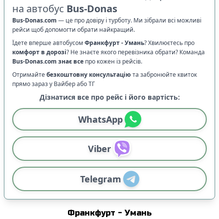
на автобус
Bus-Donas
Bus-Donas.com
—
це про довіру і турботу. Ми зібрали всі можливі
рейси щоб допомогти обрати найкращий.
Їдете вперше автобусом
Франкфурт
-
Умань
? Хвилюєтесь про
комфорт в дорозі
?
Не знаєте якого перевізника обрати? Команда
Bus-Donas.com
знає все
про кожен із рейсів.
Отримайте
безкоштовну консультацію
та забронюйте квиток
прямо зараз у Вайбер або ТГ
Дізнатися все про рейс і його вартість:
WhatsApp
Viber
Telegram
Франкфурт
-
Умань