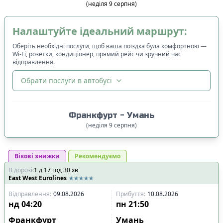
(
неділя
9
серпня
)
Налаштуйте ідеальний маршрут:
Оберіть необхідні послуги, щоб ваша поїздка була комфортною —
Wi-Fi, розетки, кондиціонер, прямий рейс чи зручний час
відправлення.
Обрати послуги в автобусі
🔀
Сортування
:
Франкфурт
-
Умань
Ціна квитка
:
(
неділя
9
серпня
)
Спочатку дешевші
Вікові знижки
Час відправлення
Рекомендуємо
:
В дорозі
:
1
Спочатку ранні
д
17
год
30
хв
East West Eurolines
Спочатку вечірні
Відправлення
:
09.08.2026
Прибуття
:
10.08.2026
Час прибуття
:
нд
04:20
пн
21:50
Спочатку ранні
Франкфурт
Умань