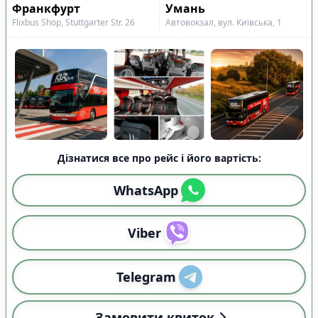
Показано всі
3
Франкфурт
Умань
Скинути
Застосувати
рейси
Flixbus Shop, Stuttgarter Str. 26
Автовокзал, вул. Київська, 1
Дізнатися все про рейс і його вартість:
WhatsApp
Viber
Telegram
Замовити квиток