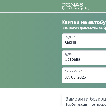
Вдалий вибір рейсу
Квитки на автоб
Bus-Donas
допоможе
заб
Звідки?
Куди?
Дата виїзду?
07
.
08
.
2026
Замовити безкош
Bus-Donas.com
—
це про до