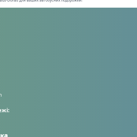
е Bus-Donas для ваших автобусних подорожей!
m
ежі:
ка