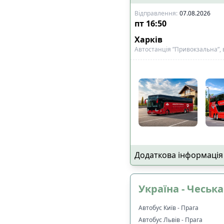
Відправлення
:
07.08.2026
пт
16:50
Харків
Автостанція ”Привокзальна”, 
Додаткова інформація
Україна - Чеськ
Автобус Київ - Прага
Автобус Львів - Прага