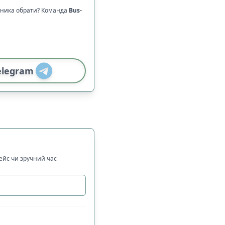
зника обрати? Команда
Bus-
elegram
рейс чи зручний час