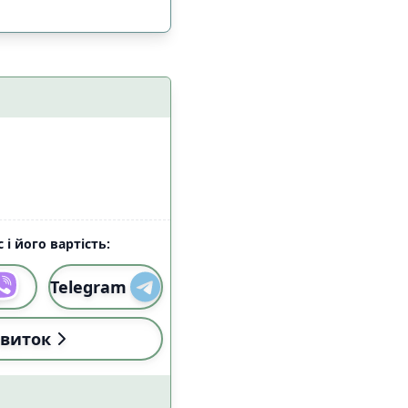
 і його вартість:
Telegram
і (18:00-22:59)
0
виток
і (18:00-22:59)
0