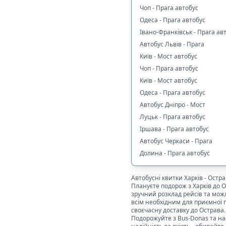
Чоп - Прага автобус
Одеса - Прага автобус
Івано-Франківськ - Прага ав
Автобус Львів - Прага
Київ - Мост автобус
Чоп - Прага автобус
Київ - Мост автобус
Одеса - Прага автобус
Автобус Дніпро - Мост
Луцьк - Прага автобус
Іршава - Прага автобус
Автобус Черкаси - Прага
Долина - Прага автобус
Автобусні квитки
Харків
-
Остра
Плануєте подорож з
Харків
до
О
зручний розклад рейсів та мо
всім необхідним для приємної п
своєчасну доставку до
Острава
Подорожуйте з Bus-Donas та на