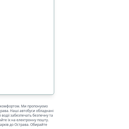
 з комфортом. Ми пропонуємо
трава
. Наші автобуси обладнані
 водії забезпечать безпечну та
йте їх на електронну пошту.
арків
до
Острава
. Обирайте