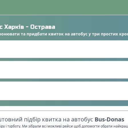
ус
Харків
-
Острава
ронювати
та
придбати квиток на автобус
у
три простих кро
товний підбір квитка на автобус
Bus-Donas
віру і турботу. Ми зібрали всі можливі рейси щоб допомогти обрати найкра