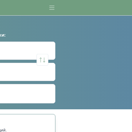
ки
:
щий.