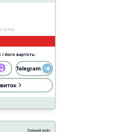
алом Starlink
1
3
а 3276/2
 і його вартість:
Telegram
и
Застосувати
виток
Прямий рейс