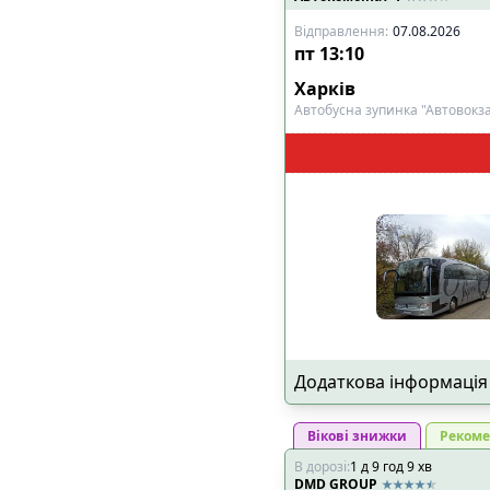
🔌
Розетки біля к
Відправлення
:
07.08.2026
🔌
Розетки в салон
пт
13:10
📺
Телевізор
Харків
🎧
Особистий муль
Автобусна зупинка "Автовокза
🧳
Особливий багаж
:
🚲
Місце для вело
👶
Місце для дитяч
♿
Місце для інвал
Показано всі
4
рейси
Додаткова інформація
Вікові знижки
Рекоме
В дорозі
:
1
д
9
год
9
хв
DMD GROUP