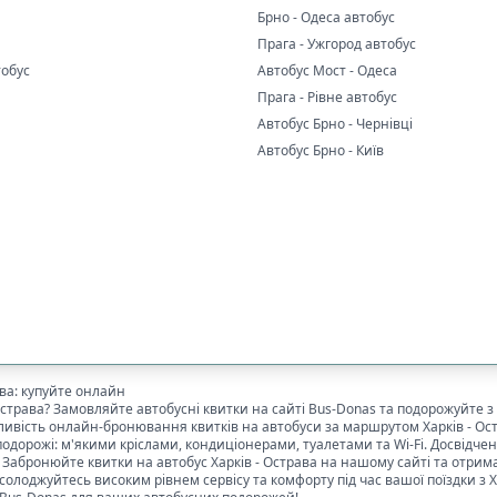
Брно - Одеса автобус
Прага - Ужгород автобус
тобус
Автобус Мост - Одеса
Прага - Рівне автобус
Автобус Брно - Чернівці
Автобус Брно - Київ
ва
: купуйте онлайн
страва
? Замовляйте автобусні квитки на сайті Bus-Donas та подорожуйте
жливість онлайн-бронювання квитків на автобуси за маршрутом
Харків
-
Ос
одорожі: м'якими кріслами, кондиціонерами, туалетами та Wi-Fi. Досвідчені
. Забронюйте квитки на автобус
Харків
-
Острава
на нашому сайті та отрима
солоджуйтесь високим рівнем сервісу та комфорту під час вашої поїздки з
Х