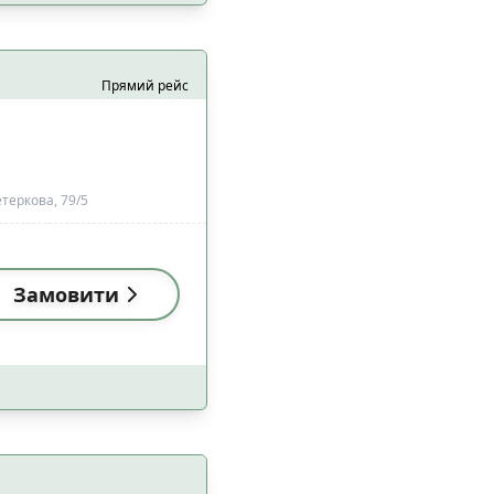
Прямий рейс
 з домашніми
1
цями
етеркова, 79/5
Замовити
1
2
а
1
1
езпеки
1
3