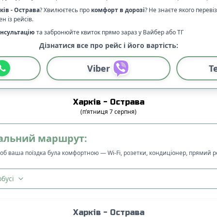
ків
-
Острава
? Хвилюєтесь про
комфорт в дорозі
?
Не знаєте якого переві
н із рейсів.
нсультацію
та забронюйте квиток прямо зараз у Вайбер або ТГ
Дізнатися все про рейс і його вартість:
Viber
T
Харків
-
Острава
(
п’ятниця
7
серпня
)
альний маршрут:
щоб ваша поїздка була комфортною — Wi-Fi, розетки, кондиціонер, прямий 
бусі
Харків
-
Острава