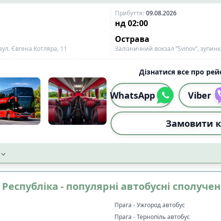
Прибуття
:
09.08.2026
нд
02:00
Острава
вул. Євгена Котляра, 11
Залізничний вокзал ”Svinov”, зупин
Дізнатися все про рейс
WhatsApp
Viber
Замовити к
а Республіка - популярні автобусні сполуче
Прага - Ужгород автобус
Прага - Тернопіль автобус