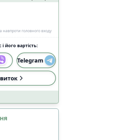
ка навпроти головного входу
 і його вартість:
Telegram
виток
ння