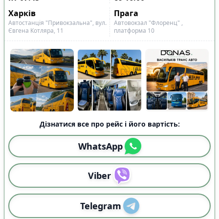
Харків
Прага
Автостанція "Привокзальна", вул.
Автовокзал "Флоренц" ,
Євгена Котляра, 11
платформа 10
Дізнатися все про рейс і його вартість:
WhatsApp
Viber
Telegram