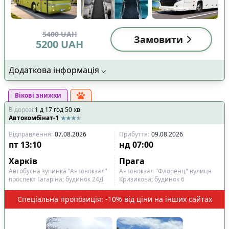
5400
UAH
Замовити
5200
UAH
Додаткова інформація
Вікові знижки
В дорозі
:
1
д
17
год
50
хв
Автокомбінат-1
Відправлення
:
07.08.2026
Прибуття
:
09.08.2026
пт
13:10
нд
07:00
Харків
Прага
Автобусна зупинка "Автовокзал"
Автовокзал "Флоренц" вулиця
проспект Гагаріна; будинок 24Д
Кризикова; будинок 6
Спеціальна пропозиція: -10% від ціни на інших сайтах