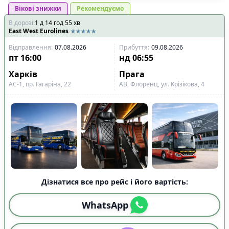
Вікові знижки
Рекомендуємо
В дорозі
:
1
д
14
год
55
хв
East West Eurolines
Відправлення
:
07.08.2026
Прибуття
:
09.08.2026
пт
16:00
нд
06:55
Харків
Прага
АС-1, пр. Гагаріна, 22
АВ, Флоренц, ул. Крізікова, 4
Дізнатися все про рейс і його вартість:
WhatsApp