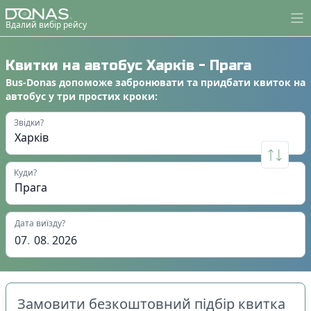
Вдалий вибір рейсу
Квитки на автобус
Харків
-
Прага
Bus-Donas
допоможе
забронювати
та
придбати квиток на
автобус
у
три простих кроки
:
Звідки?
Куди?
Дата виїзду?
07
.
08
.
2026
Замовити безкоштовний підбір квитка