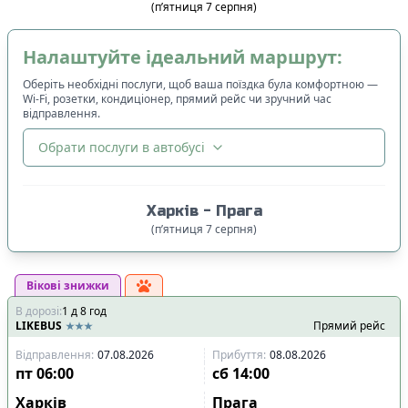
(
п’ятниця
7
серпня
)
Налаштуйте ідеальний маршрут:
Оберіть необхідні послуги, щоб ваша поїздка була комфортною —
Wi-Fi, розетки, кондиціонер, прямий рейс чи зручний час
відправлення.
Обрати послуги в автобусі
🔀
Сортування
:
Харків
-
Прага
Ціна квитка
:
(
п’ятниця
7
серпня
)
Спочатку дешевші
Вікові знижки
Час відправлення
:
В дорозі
:
1
Спочатку ранні
д
8
год
LIKEBUS
Прямий рейс
Спочатку вечірні
Відправлення
:
07.08.2026
Прибуття
:
08.08.2026
Час прибуття
:
пт
06:00
сб
14:00
Спочатку ранні
Харків
Прага