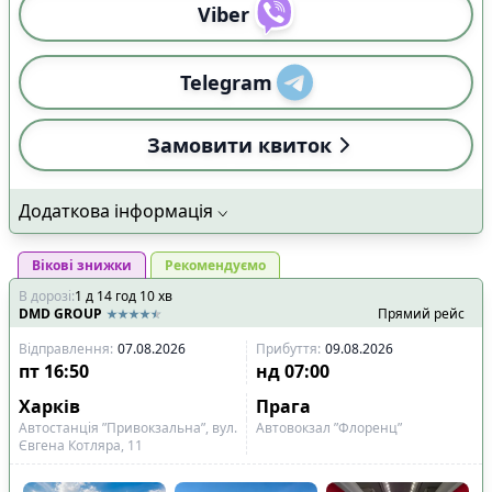
Viber
Telegram
Замовити квиток
Додаткова інформація
Вікові знижки
Рекомендуємо
В дорозі
:
1
д
14
год
10
хв
DMD GROUP
Прямий рейс
Відправлення
:
07.08.2026
Прибуття
:
09.08.2026
пт
16:50
нд
07:00
Харків
Прага
Автостанція ”Привокзальна”, вул.
Автовокзал ”Флоренц”
Євгена Котляра, 11