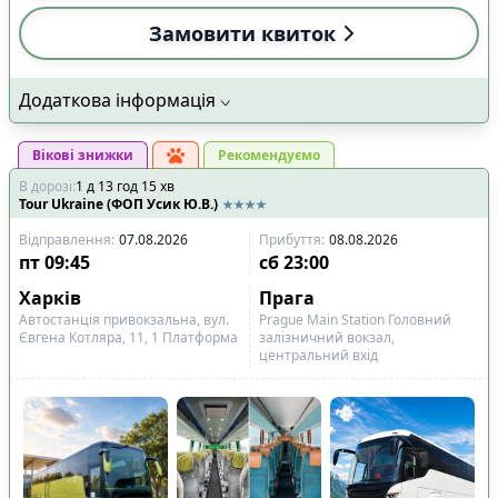
Замовити квиток
Додаткова інформація
Вікові знижки
Рекомендуємо
В дорозі
:
1
д
13
год
15
хв
Tour Ukraine (ФОП Усик Ю.В.)
Відправлення
:
07.08.2026
Прибуття
:
08.08.2026
пт
09:45
сб
23:00
Харків
Прага
Автостанція привокзальна, вул.
Prague Main Station Головний
Євгена Котляра, 11, 1 Платформа
залізничний вокзал,
центральний вхід