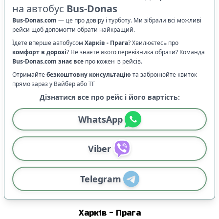
на автобус
Bus-Donas
Bus-Donas.com
—
це про довіру і турботу. Ми зібрали всі можливі
рейси щоб допомогти обрати найкращий.
Їдете вперше автобусом
Харків
-
Прага
? Хвилюєтесь про
комфорт в дорозі
?
Не знаєте якого перевізника обрати? Команда
Bus-Donas.com
знає все
про кожен із рейсів.
Отримайте
безкоштовну консультацію
та забронюйте квиток
прямо зараз у Вайбер або ТГ
Дізнатися все про рейс і його вартість:
WhatsApp
Viber
Telegram
Харків
-
Прага