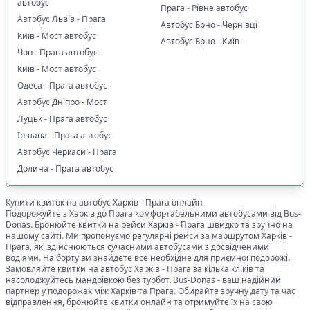
автобус
Прага - Рівне автобус
Автобус Львів - Прага
Автобус Брно - Чернівці
Київ - Мост автобус
Автобус Брно - Київ
Чоп - Прага автобус
Київ - Мост автобус
Одеса - Прага автобус
Автобус Дніпро - Мост
Луцьк - Прага автобус
Іршава - Прага автобус
Автобус Черкаси - Прага
Долина - Прага автобус
Купити квиток на автобус
Харків
-
Прага
онлайн
Подорожуйте з
Харків
до
Прага
комфортабельними автобусами від Bus-
Donas. Бронюйте квитки на рейси
Харків
-
Прага
швидко та зручно на
нашому сайті. Ми пропонуємо регулярні рейси за маршрутом
Харків
-
Прага
, які здійснюються сучасними автобусами з досвідченими
водіями. На борту ви знайдете все необхідне для приємної подорожі.
Замовляйте квитки на автобус
Харків
-
Прага
за кілька кліків та
насолоджуйтесь мандрівкою без турбот. Bus-Donas - ваш надійний
партнер у подорожах між
Харків
та
Прага
. Обирайте зручну дату та час
відправлення, бронюйте квитки онлайн та отримуйте їх на свою