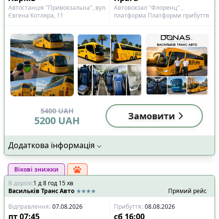
Показано всі
9
Скинути
Застосувати
Автостанція "Привокзальна", вул.
Автовокзал "Флоренц" ,
рейси
Євгена Котляра, 11
платформа Платформи прибуття
5400
UAH
Замовити
5200
UAH
Додаткова інформація
Вікові знижки
В дорозі
:
1
д
8
год
15
хв
Васильків Транс Авто
Прямий рейс
Відправлення
:
07.08.2026
Прибуття
:
08.08.2026
пт
07:45
сб
16:00