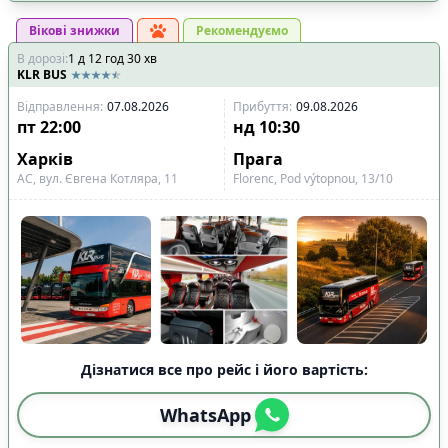
Вікові знижки
Рекомендуємо
В дорозі
:
1
д
12
год
30
хв
KLR BUS
Відправлення
:
07.08.2026
Прибуття
:
09.08.2026
пт
22:00
нд
10:30
Харків
Прага
АС, вул. Євгена Котляра, 11
Florenc, Pod výtopnou, 13/10
Дізнатися все про рейс і його вартість:
WhatsApp