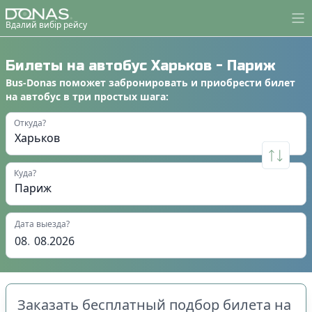
Вдалий вибір рейсу
Билеты на автобус
Харьков
-
Париж
Bus-Donas
поможет
забронировать
и
приобрести билет
на автобус
в
три простых шага
:
Откуда?
Куда?
Дата выезда?
08
.
08
.
2026
Заказать бесплатный подбор билета на