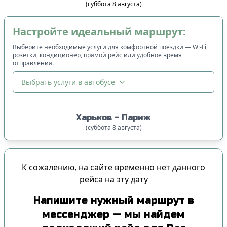
(
суббота
8
августа
)
Настройте идеальный маршрут:
Выберите необходимые услуги для комфортной поездки — Wi-Fi,
розетки, кондиционер, прямой рейс или удобное время
отправления.
Выбрать услуги в автобусе
🔀
Сортировка
:
Харьков
-
Париж
Цена билета
:
(
суббота
8
августа
)
Сначала дешёвые
Время отправления
:
К сожалению, на сайте временно нет данного
Сначала ранние
рейса на эту дату
Сначала вечерние
Напишите нужный маршрут в
Время прибытия
:
мессенджер — мы найдем
Сначала ранние