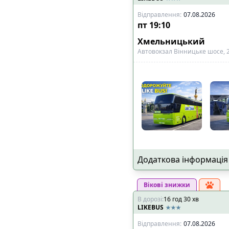
🔌
Розетки біля к
Відправлення
:
07.08.2026
🔌
Розетки в салон
пт
19:10
📺
Телевізор
Хмельницький
🎧
Особистий муль
Автовокзал Вінницьке шосе, 
🧳
Особливий багаж
:
🚲
Місце для вело
👶
Місце для дитяч
♿
Місце для інвал
Показано всі
5
рейси
Додаткова інформація
Вікові знижки
В дорозі
:
16
год
30
хв
LIKEBUS
Відправлення
:
07.08.2026