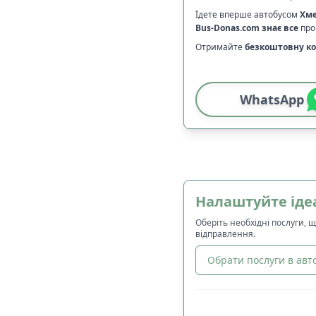
Їдете вперше автобусом
Хм
Bus-Donas.com
знає все
про 
Отримайте
безкоштовну ко
WhatsApp
Налаштуйте іде
Оберіть необхідні послуги, 
відправлення.
Обрати послуги в авто
🔀
Сортування
: