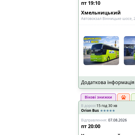
пт
19:10
Хмельницький
Автовокзал Вінницьке шосе, 
Додаткова інформація
Вікові знижки
В дорозі
:
15
год
30
хв
Orion Bus
Відправлення
:
07.08.2026
пт
20:00