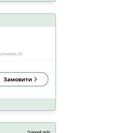
 з домашніми
4
цями
Rychwalska, 66
Замовити
0
2
а
1
1
езпеки
1
5
Прямий рейс