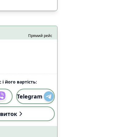
Прямий рейс
 і його вартість:
Telegram
і (18:00-22:59)
3
виток
і (18:00-22:59)
0