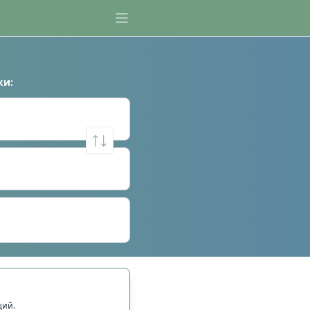
ки
:
щий.