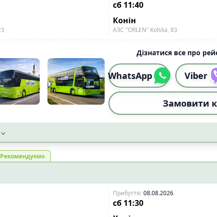
сб
11:40
Конін
23
АЗС "ORLEN" Kolska, 83
Дізнатися все про рейс
WhatsApp
Viber
Замовити к
Рекомендуємо
Прибуття
:
08.08.2026
сб
11:30