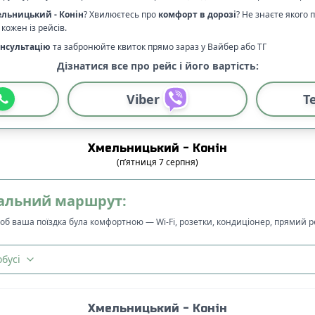
ельницький
-
Конін
? Хвилюєтесь про
комфорт в дорозі
?
Не знаєте якого 
кожен із рейсів.
нсультацію
та забронюйте квиток прямо зараз у Вайбер або ТГ
Дізнатися все про рейс і його вартість:
Viber
T
Хмельницький
-
Конін
(
п’ятниця
7
серпня
)
альний маршрут:
щоб ваша поїздка була комфортною — Wi-Fi, розетки, кондиціонер, прямий 
бусі
Хмельницький
-
Конін