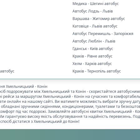
Медика - Шегині автобус
Автобус Лодзь - Львів
Варшава - Житомир автобус
Катовіце - Львів автобус
Автобус Перемишль - Запоріжжя
Автобус Люблін - Львів
Гданськ - Київ автобус
Краків - Рівне автобус
Хелм - Харків автобус
 автобус
Краків - Тернопіль автобус
ння
Хмельницький
-
Конін
осіб подорожувати між
Хмельницький
та
Конін
- скористайтеся автобусним
ні рейси за маршрутом
Хмельницький
-
Конін
на сучасних та комфортабель
ти онлайн на нашому сайті. Ви матимете можливість вибрати зручну дату 
си обладнані зручними сидіннями, кондиціонерами, туалетами та безкоштовн
комфорт під час подорожі. Замовляйте автобусні квитки
Хмельницький
-
Ко
и гарантуємо високу якість обслуговування та надійність перевезень. Под
спосіб дістатися з
Хмельницький
до
Конін
!