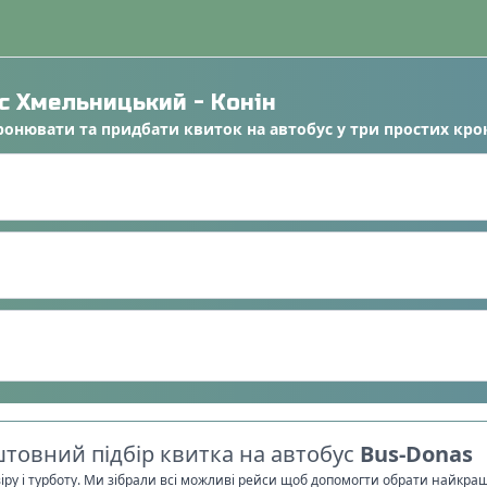
ус
Хмельницький
-
Конін
ронювати
та
придбати квиток на автобус
у
три простих кро
товний підбір квитка на автобус
Bus-Donas
віру і турботу. Ми зібрали всі можливі рейси щоб допомогти обрати найкра