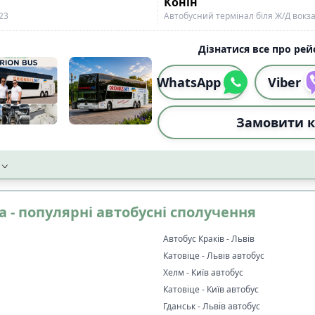
Конін
23
Автобусний термінал біля Ж/Д вокзала
Дізнатися все про рейс
WhatsApp
Viber
Замовити к
а - популярні автобусні сполучення
Автобус Краків - Львів
Катовіце - Львів автобус
Хелм - Київ автобус
Катовіце - Київ автобус
Гданськ - Львів автобус