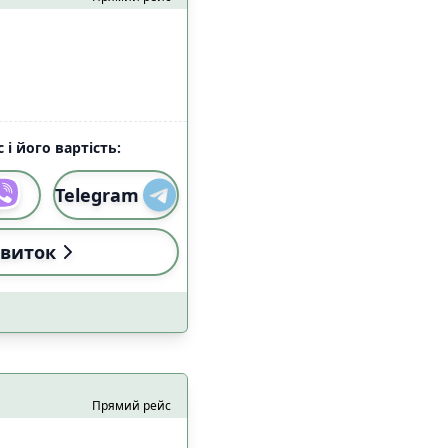
алом Starlink
1
5
 і його вартість:
Telegram
виток
и
Застосувати
Прямий рейс