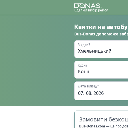
Вдалий вибір рейсу
Квитки на автоб
Bus-Donas
допоможе
заб
Звідки?
Куди?
Дата виїзду?
07
.
08
.
2026
Замовити безкош
Bus-Donas.com
—
це про до