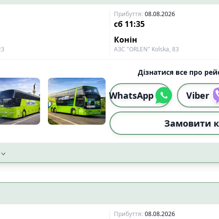
ожного сидіння
📡
Wi-Fi із стабільним сигн
1
Прибуття
:
08.08.2026
і
📱
Wi-Fi 4G
5
сб
11:35
5
Конін
тимедіа екран
0
23
АЗС "ORLEN" Kolska, 83
Дізнатися все про рейс
сипеда
1
ого візка
1
WhatsApp
Viber
ідного візка
5
Замовити к
Скинут
Прибуття
:
08.08.2026