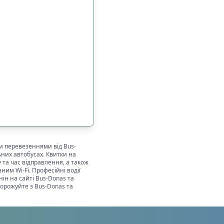
и перевезеннями від Bus-
них автобусах. Квитки на
та час відправлення, а також
им Wi-Fi. Професійні водії
нін
на сайті Bus-Donas та
орожуйте з Bus-Donas та