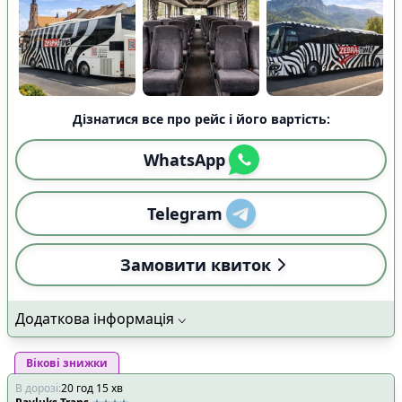
Дізнатися все про рейс і його вартість:
WhatsApp
Telegram
Замовити квиток
Додаткова інформація
Вікові знижки
В дорозі
:
20
год
15
хв