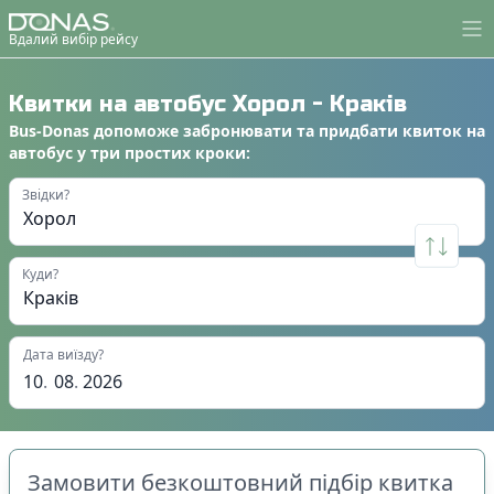
Вдалий вибір рейсу
Квитки на автобус
Хорол
-
Краків
Bus-Donas
допоможе
забронювати
та
придбати квиток на
автобус
у
три простих кроки
:
Звідки?
Куди?
Дата виїзду?
10
.
08
.
2026
Замовити безкоштовний підбір квитка