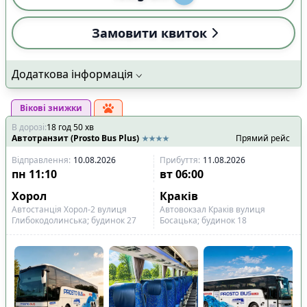
🔌
Електроніка та розваги
:
Замовити квиток
🔌
Розетки біля кожного сидіння
1
🔌
Розетки в салоні
8
Додаткова інформація
📺
Телевізор
7
🎧
Особистий мультимедіа екран
0
Вікові знижки
📶
Інтернет-з'язок
:
В дорозі
:
18
год
50
хв
📡
Wi-Fi із стабільним сигналом Starlink
2
Автотранзит (Prosto Bus Plus)
Прямий рейс
📱
Wi-Fi 4G
8
Відправлення
:
10.08.2026
Прибуття
:
11.08.2026
пн
11:10
вт
06:00
🧳
Особливий багаж
:
Хорол
Краків
🚲
Місце для велосипеда
6
Автостанція Хорол-2 вулиця
Автовокзал Краків вулиця
👶
Місце для дитячого візка
6
Глибокодолинська; будинок 27
Босацька; будинок 18
♿
Місце для інвалідного візка
8
Показано всі
8
Скинути
Застосувати
рейси