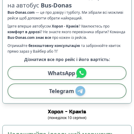
на автобус
Bus-Donas
Bus-Donas.com
—
це про довіру і турботу. Ми зібрали всі можливі
рейси щоб допомогти обрати найкращий.
Їдете вперше автобусом
Хорол
-
Краків
? Хвилюєтесь про
комфорт в дорозі
?
Не знаєте якого перевізника обрати? Команда
Bus-Donas.com
знає все
про кожен із рейсів.
Отримайте
безкоштовну консультацію
та забронюйте квиток
прямо зараз у Вайбер або ТГ
Дізнатися все про рейс і його вартість:
WhatsApp
Telegram
Хорол
-
Краків
(
понеділок
10
серпня
)