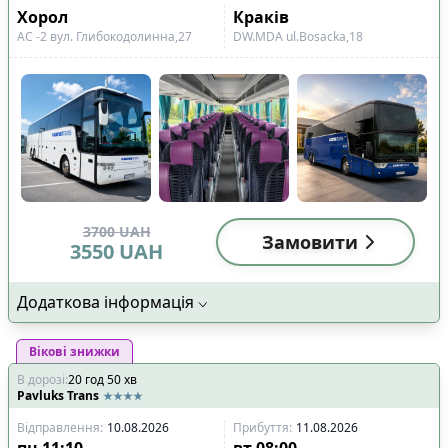
Хорол
Краків
АС -2 вул. Глибокодолинна,27
DW.MDA ul.Bosacka,18
3700
UAH
Замовити
3550
UAH
Додаткова інформація
Вікові знижки
В дорозі
:
20
год
50
хв
Pavluks Trans
Відправлення
:
10.08.2026
Прибуття
:
11.08.2026
пн
11:10
вт
08:00