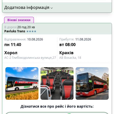
Додаткова інформація
Вікові знижки
В дорозі
:
20
год
20
хв
Pavluks Trans
Відправлення
:
10.08.2026
Прибуття
:
11.08.2026
пн
11:40
вт
08:00
Хорол
Краків
АС-2 Глибокодолинська вулиця,27
АВ Bosacka, 18
Дізнатися все про рейс і його вартість: