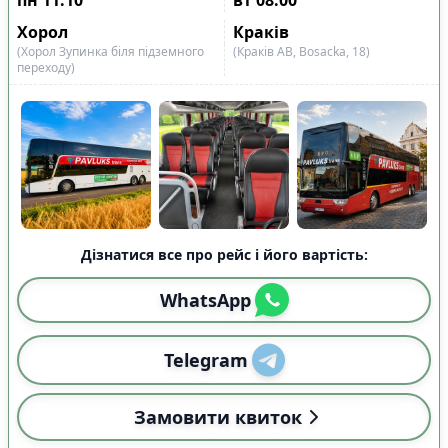
Хорол
Краків
(Хорол Зупинка біля підземного
(Краків АВ, Bosacka, 18)
переходу)
Дізнатися все про рейс і його вартість:
WhatsApp
Telegram
Замовити квиток