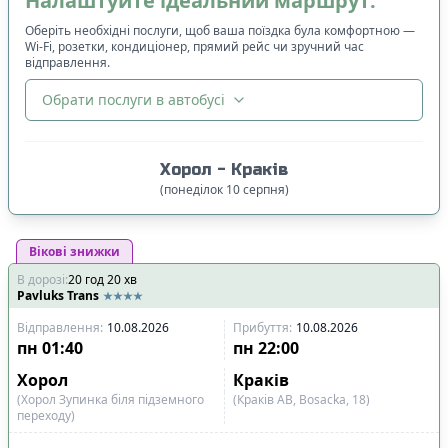
Налаштуйте ідеальний маршрут:
Оберіть необхідні послуги, щоб ваша поїздка була комфортною —
Wi-Fi, розетки, кондиціонер, прямий рейс чи зручний час
відправлення.
Обрати послуги в автобусі
🔀
Сортування
:
Хорол
-
Краків
Ціна квитка
:
(
понеділок
10
серпня
)
Спочатку дешевші
Вікові знижки
Час відправлення
:
В дорозі
:
20
Спочатку ранні
год
20
хв
Pavluks Trans
Спочатку вечірні
Відправлення
:
10.08.2026
Прибуття
:
10.08.2026
Час прибуття
:
пн
01:40
пн
22:00
Спочатку ранні
Хорол
Краків
Спочатку вечірні
(Хорол Зупинка біля підземного
(Краків АВ, Bosacka, 18)
переходу)
Тривалість подорожі
: