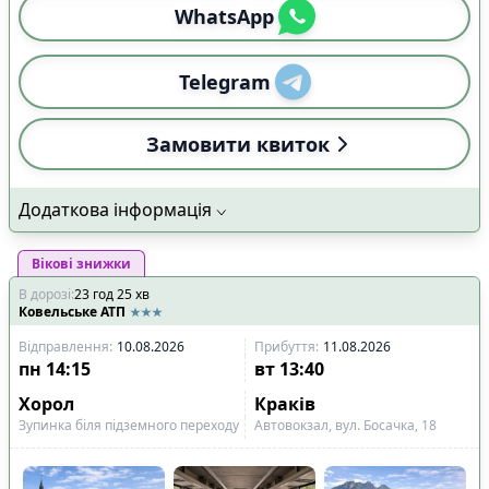
WhatsApp
Telegram
Замовити квиток
Додаткова інформація
Вікові знижки
В дорозі
:
23
год
25
хв
Ковельське АТП
Відправлення
:
10.08.2026
Прибуття
:
11.08.2026
пн
14:15
вт
13:40
Хорол
Краків
Зупинка біля підземного переходу
Автовокзал, вул. Босачка, 18