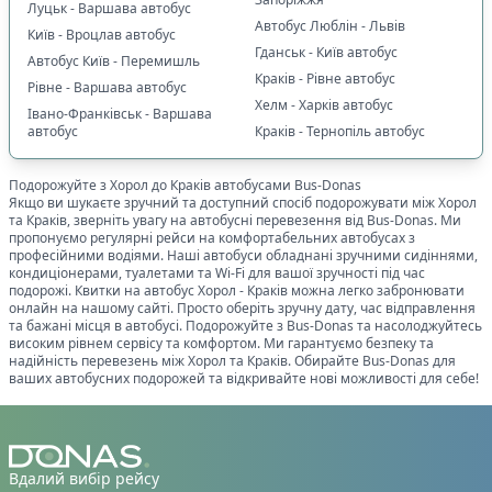
Луцьк - Варшава автобус
Автобус Люблін - Львів
Київ - Вроцлав автобус
Гданськ - Київ автобус
Автобус Київ - Перемишль
Краків - Рівне автобус
Рівне - Варшава автобус
Хелм - Харків автобус
Івано-Франківськ - Варшава
автобус
Краків - Тернопіль автобус
Подорожуйте з
Хорол
до
Краків
автобусами Bus-Donas
Якщо ви шукаєте зручний та доступний спосіб подорожувати між
Хорол
та
Краків
, зверніть увагу на автобусні перевезення від Bus-Donas. Ми
пропонуємо регулярні рейси на комфортабельних автобусах з
професійними водіями. Наші автобуси обладнані зручними сидіннями,
кондиціонерами, туалетами та Wi-Fi для вашої зручності під час
подорожі. Квитки на автобус
Хорол
-
Краків
можна легко забронювати
онлайн на нашому сайті. Просто оберіть зручну дату, час відправлення
та бажані місця в автобусі. Подорожуйте з Bus-Donas та насолоджуйтесь
високим рівнем сервісу та комфортом. Ми гарантуємо безпеку та
надійність перевезень між
Хорол
та
Краків
. Обирайте Bus-Donas для
ваших автобусних подорожей та відкривайте нові можливості для себе!
Вдалий вибір рейсу