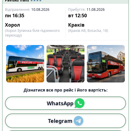
Pavluks Trans
Відправлення
:
10.08.2026
Прибуття
:
11.08.2026
пн
16:35
вт
12:50
Хорол
Краків
(Хорол Зупинка біля підземного
(Краків АВ, Bosacka, 18)
переходу)
Дізнатися все про рейс і його вартість:
WhatsApp
Telegram