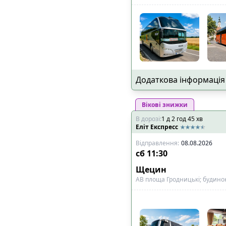
Додаткова інформація
Вікові знижки
В дорозі
:
1
д
2
год
45
хв
Еліт Експресс
Відправлення
:
08.08.2026
сб
11:30
Щецин
АВ площа Гродницькі; будино