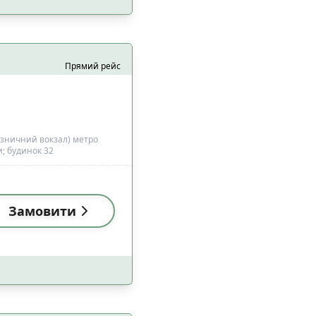
Прямий рейс
 з домашніми
6
цями
ізничний вокзал) метро
; будинок 32
0
1
Замовити
а
0
0
езпеки
0
9