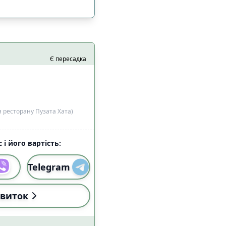
Є пересадка
 ресторану Пузата Хата)
 і його вартість:
і (18:00-22:59)
0
Telegram
виток
і (18:00-22:59)
2