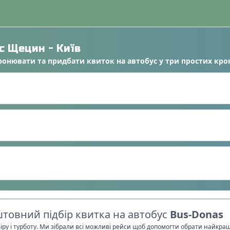
ус
Щецин
-
Київ
ронювати
та
придбати квиток на автобус
у
три простих кро
товний підбір квитка на автобус
Bus-Donas
віру і турботу. Ми зібрали всі можливі рейси щоб допомогти обрати найкра