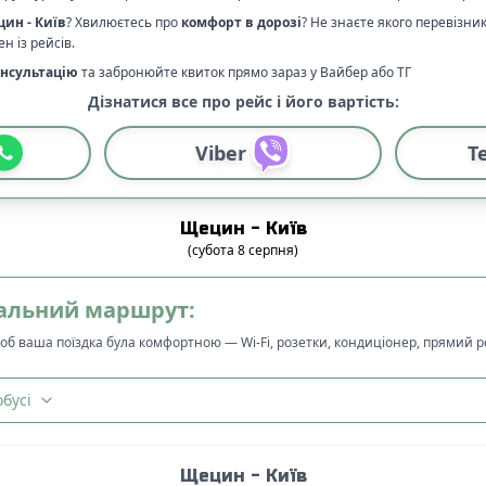
цин
-
Київ
? Хвилюєтесь про
комфорт в дорозі
?
Не знаєте якого перевізни
н із рейсів.
нсультацію
та забронюйте квиток прямо зараз у Вайбер або ТГ
Дізнатися все про рейс і його вартість:
Viber
T
Щецин
-
Київ
(
субота
8
серпня
)
альний маршрут:
щоб ваша поїздка була комфортною — Wi-Fi, розетки, кондиціонер, прямий 
бусі
Щецин
-
Київ