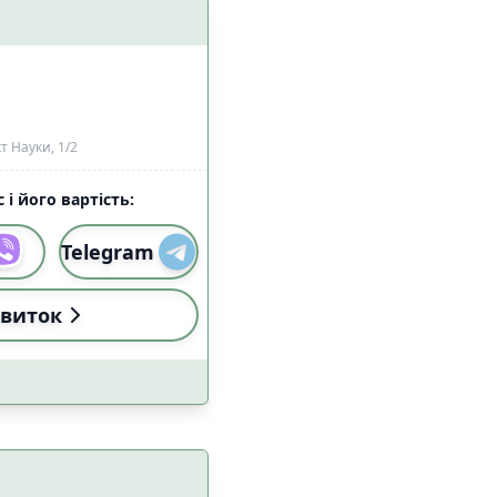
алом Starlink
3
8
 Науки, 1/2
 і його вартість:
Telegram
и
Застосувати
виток