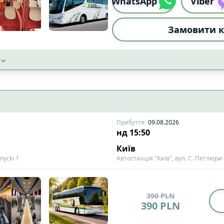
WhatsApp
Viber
Замовити к
Прибуття
:
09.08.2026
нд
15:50
Київ
nycki 1
Автостанція "Київ", вул. С. Петлюри
390
PLN
390
PLN