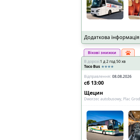
Додаткова інформація
Вікові знижки
В дорозі
:
1
д
2
год
50
хв
Toco Bus
Відправлення
:
08.08.2026
сб
13:00
Щецин
Dworzec autobusowy, Plac Grod