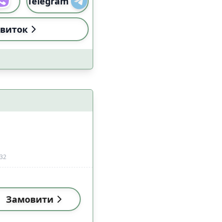
Telegram
виток
 32
Замовити