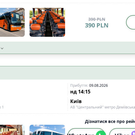
390
PLN
390
PLN
Прибуття
:
09.08.2026
нд
14:15
Київ
к 1
АВ "Центральний" метро Деміївська;
Дізнатися все про рейс