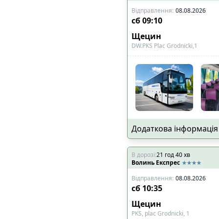
Відправлення
:
08.08.2026
сб
09:10
Щецин
DW.PKS Plac Grodnicki,1
Додаткова інформація
В дорозі
:
21
год
40
хв
Волинь Експрес
Відправлення
:
08.08.2026
сб
10:35
Щецин
PKS, plac Grodnicki, 1