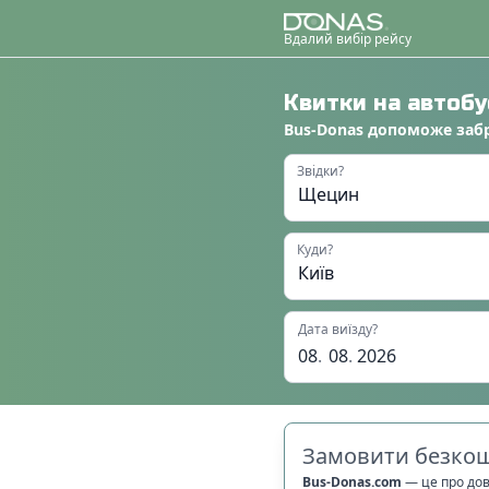
Вдалий вибір рейсу
Квитки на автоб
Bus-Donas
допоможе
заб
Звідки?
Куди?
Дата виїзду?
08
.
08
.
2026
Замовити безкош
Bus-Donas.com
—
це про до