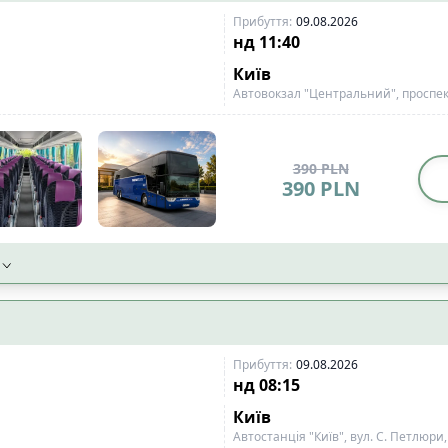
Прибуття
:
09.08.2026
нд
11:40
Київ
Автовокзал "Центральний", проспект
390
PLN
390
PLN
Прибуття
:
09.08.2026
нд
08:15
Київ
Автостанція "Київ", вул. С. Петлюри,