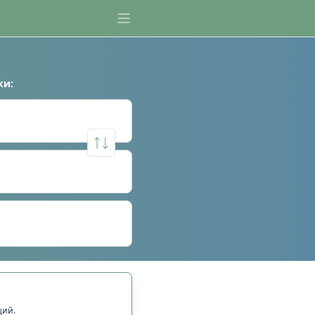
ки
:
щий.