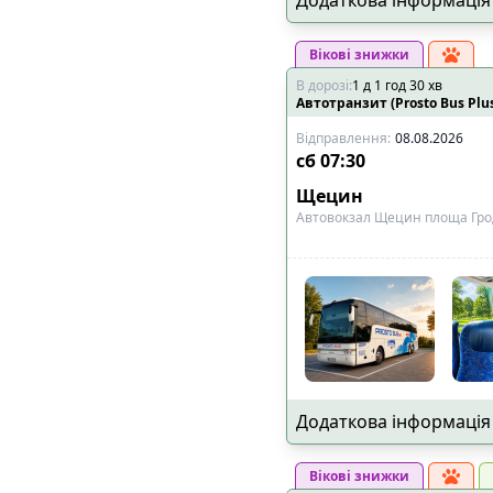
🚏
Наявність пересадки
:
Вікові знижки
➡️
Тільки прямі р
В дорозі
:
1
д
1
год
30
хв
Автотранзит (Prosto Bus Plu
Відправлення
:
08.08.2026
📍
Основне, що впливає
сб
07:30
✅
Виїзд і прибутт
Щецин
конкретною адре
Автовокзал Щецин площа Грод
✅
Дитяче крісло
🚍
Тип транспорту
:
🚌
Комфортабельн
🚐
VIP мікроавтобу
👑
Додатковий про
Додаткова інформація
Вікові знижки
🔌
Електроніка та розва